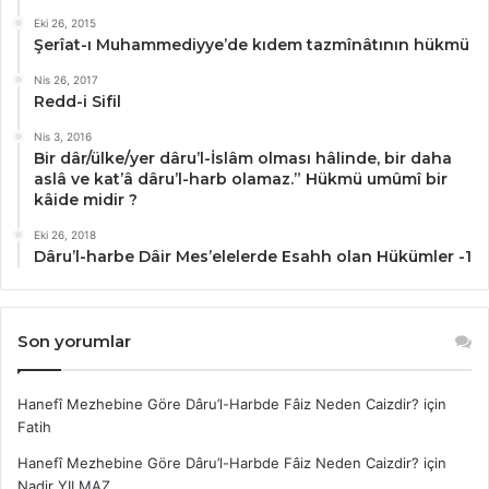
Eki 26, 2015
Şerîat-ı Muhammediyye’de kıdem tazmînâtının hükmü
Nis 26, 2017
Redd-i Sifil
Nis 3, 2016
Bir dâr/ülke/yer dâru’l-İslâm olması hâlinde, bir daha
aslâ ve kat’â dâru’l-harb olamaz.” Hükmü umûmî bir
kâide midir ?
Eki 26, 2018
Dâru’l-harbe Dâir Mes’elelerde Esahh olan Hükümler -1
Son yorumlar
Hanefî Mezhebine Göre Dâru’l-Harbde Fâiz Neden Caizdir?
için
Fatih
Hanefî Mezhebine Göre Dâru’l-Harbde Fâiz Neden Caizdir?
için
Nadir YILMAZ