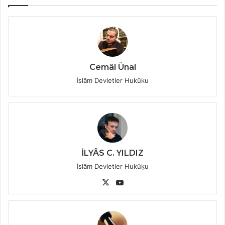
Cemâl Ünal
İslâm Devletler Hukûku
İLYÂS C. YILDIZ
İslâm Devletler Hukūḳu
X
YouTube