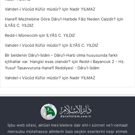
Vahdet-i Vücûd Küfür müdür?
için
Nadir YILMAZ
Hanefî Mezhebine Göre Dâru’l-Harbde Fâiz Neden Caizdir?
için
İLYÂS C. YILDIZ
Redd-i Müneccim
için
İLYÂS C. YILDIZ
Vahdet-i Vücûd Küfür müdür?
için
İLYÂS C. YILDIZ
Bir beldenin Dâru’l-İslâm – Dâru’l-Harb olma hususunda farklı
içtihatlar var. Hangisi esas olanıdır?
için
Redd-i Bayancuk 2 - Hz.
Yusuf Tasavvuruna Hanefî Reddiyesi - Dâru'l-İslâm
Vahdet-i Vücûd Küfür müdür?
için
Nadir YILMAZ
İşbu web sitesi, aktüel mes'elelere dair ehl-i sünnet ve'l-cemaat
mensubu mütehassıs alimlerin bazı seçkin eserlerini neşr etmek