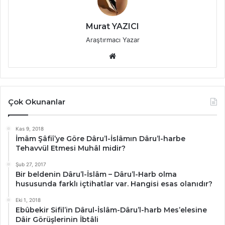
Murat YAZICI
Araştırmacı Yazar
Web
sitesi
Çok Okunanlar
Kas 9, 2018
İmâm Şâfiî’ye Göre Dâru’l-İslâmın Dâru’l-harbe
Tehavvül Etmesi Muhâl midir?
Şub 27, 2017
Bir beldenin Dâru’l-İslâm – Dâru’l-Harb olma
hususunda farklı içtihatlar var. Hangisi esas olanıdır?
Eki 1, 2018
Ebûbekir Sifil’in Dârul-İslâm-Dâru’l-harb Mes’elesine
Dâir Görüşlerinin İbtâli