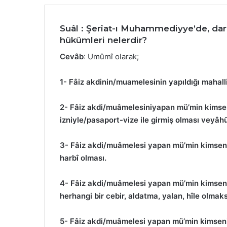
posta
göndermek
Suâl
: Şerîat-ı Muhammediyye’de, dar
hükümleri nelerdir?
Cevâb
: Umûmî olarak;
1-
Fâiz akdinin/muamelesinin yapıldığı mahalli
2-
Fâiz akdi/muâmelesiniyapan mü’min kimsenin
izniyle/pasaport-vize ile girmiş olması veyâh
3-
Fâiz akdi/muâmelesi yapan mü’min kimsenin
harbî olması.
4-
Fâiz akdi/muâmelesi yapan mü’min kimsenin
herhangi bir cebir, aldatma, yalan, hîle olma
5-
Fâiz akdi/muâmelesi yapan mü’min kimseni