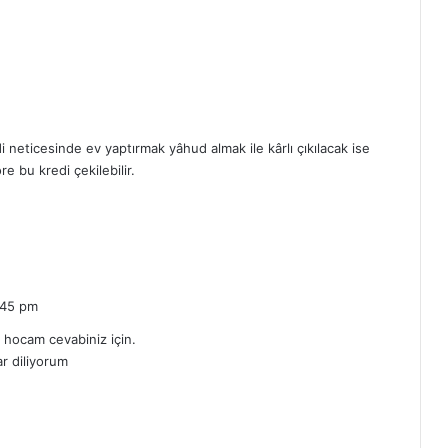
 neticesinde ev yaptırmak yâhud almak ile kârlı çıkılacak ise
e bu kredi çekilebilir.
:45 pm
n hocam cevabiniz için.
ar diliyorum