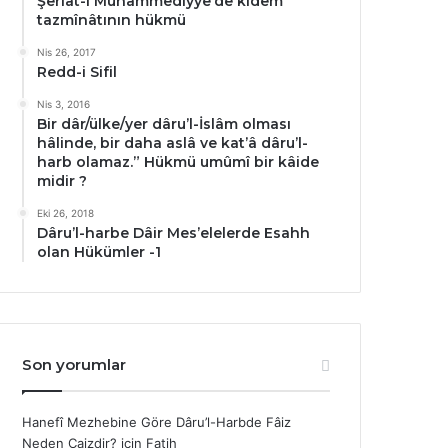
Şerîat-ı Muhammediyye’de kıdem
tazmînâtının hükmü
Nis 26, 2017
Redd-i Sifil
Nis 3, 2016
Bir dâr/ülke/yer dâru’l-İslâm olması
hâlinde, bir daha aslâ ve kat’â dâru’l-
harb olamaz.” Hükmü umûmî bir kâide
midir ?
Eki 26, 2018
Dâru’l-harbe Dâir Mes’elelerde Esahh
olan Hükümler -1
Son yorumlar
Hanefî Mezhebine Göre Dâru’l-Harbde Fâiz
Neden Caizdir?
için
Fatih