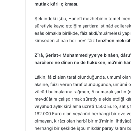
mutlak kârlı çıkması.
Şeklindeki işbu, Hanefî mezhebinin temel men
sūretiyle kayıd etdiğim şartlara istinâd edilere
esâs olmakla birlikde, fâiz akdi/muâmelesi yapı
kimseden alınan her nev’ fâiz
tenzîhen mekrū
Zîrâ, Şerîat-ı Muhammediyye’ye binâen, dâru
harbîlere ne dînen ne de hukūken, mü’min harb
Lâkin, fâizi alan taraf olunduğunda, umumî ola
aksine, fâizi veren taraf olunduğunda, umûmî ol
vücûd bulmalarına rağmen, 5 numaralı şartın (m
mevdûâtını çalışdırmak sūretiyle elde etdiği kâr
veyâhūd aylık kirâlama ücreti 1.500 Euro, satış 
162.000 Euro olan veyâhūd herhangi bir eve ve
olmayan, kirâcı olan harbî bir mü’minin, ihtiyâc
herhangi bir şekilde işbu mikdâr parayı/altını 