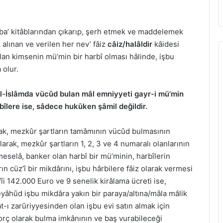
ba’ kitâblarından çıkarıp, şerh etmek ve maddelemek
k alınan ve verilen her nev’ fâiz
câiz/halâldir
kâidesi
lan kimsenin mü’min bir harbî olması hâlinde, işbu
h
olur.
’l-İslâmda vücûd bulan mâl emniyyeti gayr-i mü’min
îlere ise, sâdece hukūken şâmil değildir.
rak, mezkûr şartların tamâmının vücûd bulmasının
arak, mezkûr şartların 1, 2, 3 ve 4 numaralı olanlarının
eselâ, banker olan harbî bir mü’minin, harbîlerin
ın cüz’î bir mikdârını, işbu hârbilere fâiz olarak vermesi
fîi 142.000 Euro ve 9 senelik kirâlama ücreti ise,
yâhūd işbu mikdâra yakın bir paraya/altına/mâla mâlik
ât-ı zarūriyyesinden olan işbu evi satın almak için
borç olarak bulma imkânının ve baş vurabileceği