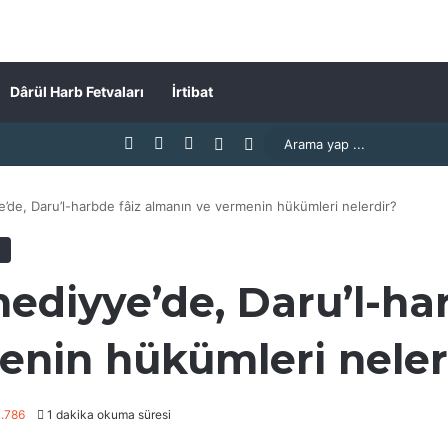
Dârül Harb Fetvaları
İrtibat
Facebook
X
YouTube
Rastgele Makale
Kenar Bölmesi
de, Daru’l-harbde fâiz almanın ve vermenin hükümleri nelerdir?
diyye’de, Daru’l-har
enin hükümleri neler
.786
1 dakika okuma süresi