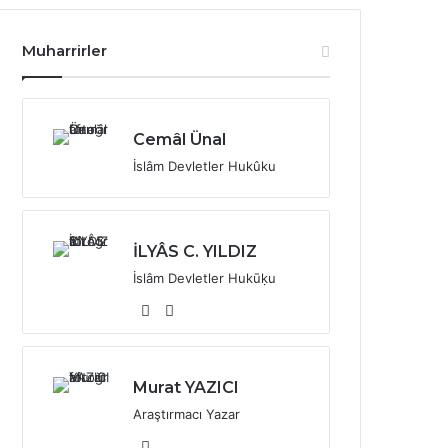
Muharrirler
Cemâl Ünal
İslâm Devletler Hukûku
İLYÂS C. YILDIZ
İslâm Devletler Hukūḳu
X
YouTube
Murat YAZICI
Araştırmacı Yazar
Web