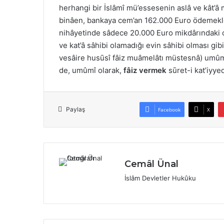
herhangi bir İslâmî mü’essesenin aslâ ve kât’â
binâen, bankaya cem’an 162.000 Euro ödemekle
nihâyetinde sâdece 20.000 Euro mikdârındaki cü
ve kat’â sâhibi olamadığı evin sâhibi olması gi
vesâire husūsî fâiz muâmelâtı müstesnâ) umûm
de, umûmî olarak,
fâiz vermek
sūret-i kat’iyye
Paylaş
Facebook
X
Cemâl Ünal
İslâm Devletler Hukûku