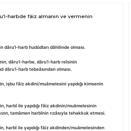
u’l-harbde fâiz almanın ve vermenin
n dâru’l-harb hudûdları dâhilinde olması.
, dâru’l-harbe, dâru’l-harb reîsinin
ūd dâru’l-harb tebeâsından olması.
, işbu fâiz akdini/muâmelesini yapdığı kimsenin
, harbî ile yapdığı fâiz akdinin/muâmelesinin
ksızın, tamâmen harbînin rızâsıyla tehakkuk etmesi.
n, harbî ile yapdığı fâiz akdinden/muâmelesinden