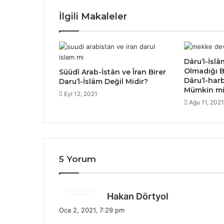
İlgili Makaleler
Dâru’l-İsl
Olmadığı B
Süûdî Arab-İstân ve Îran Birer
Dâru’l-har
Daru’l-İslâm Değil Midir?
Mümkin mi
Eyl 12, 2021
Ağu 11, 2021
5 Yorum
d
Hakan Dörtyol
e
Oca 2, 2021, 7:29 pm
d