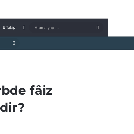
Kenar Bölmesi
Arama
Takip
yap
Arama
...
yap
...
bde fâiz
dir?