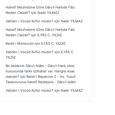
Hanefî Mezhebine Göre Dâru’l-Harbde Fâiz
Neden Caizdir?
için
Nadir YILMAZ
Vahdet-i Vücûd Küfür müdür?
için
Nadir YILMAZ
Hanefî Mezhebine Göre Dâru’l-Harbde Fâiz
Neden Caizdir?
için
İLYÂS C. YILDIZ
Redd-i Müneccim
için
İLYÂS C. YILDIZ
Vahdet-i Vücûd Küfür müdür?
için
İLYÂS C.
YILDIZ
Bir beldenin Dâru’l-İslâm – Dâru’l-Harb olma
hususunda farklı içtihatlar var. Hangisi esas
olanıdır?
için
Redd-i Bayancuk 2 - Hz. Yusuf
Tasavvuruna Hanefî Reddiyesi - Dâru'l-İslâm
Vahdet-i Vücûd Küfür müdür?
için
Nadir YILMAZ