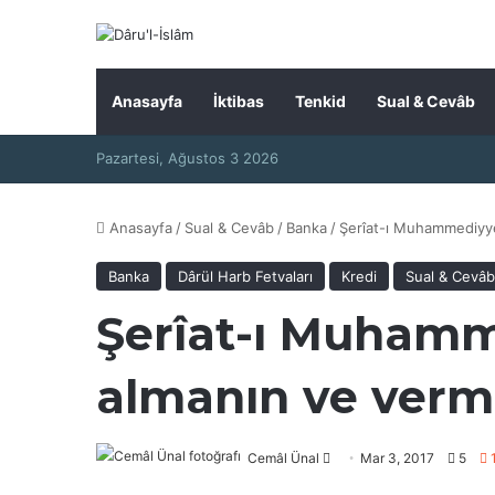
Anasayfa
İktibas
Tenkid
Sual & Cevâb
Pazartesi, Ağustos 3 2026
Anasayfa
/
Sual & Cevâb
/
Banka
/
Şerîat-ı Muhammediyye’
Banka
Dârül Harb Fetvaları
Kredi
Sual & Cevâb
Şerîat-ı Muhamme
almanın ve verm
Bir
Cemâl Ünal
Mar 3, 2017
5
1
e-