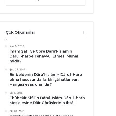
sitesi
Çok Okunanlar
Kas 9, 2018
İmâm Şâfiî’ye Göre Dâru’l-İslâmın
Dâru’l-harbe Tehavvül Etmesi Muhâl
midir?
Şub 27, 2017
Bir beldenin Dâru’l-İslâm – Dâru’l-Harb
olma hususunda farklı içtihatlar var.
Hangisi esas olanıdır?
Eki 1, 2018
Ebûbekir Sifil’in Dârul-İslâm-Dâru’l-harb
Mes’elesine Dâir Görüşlerinin İbtâli
Eki 26, 2015