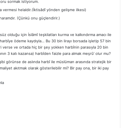
oru sormak istiyorum.
a vermesi helaldir.(İktisâdî yönden gelişme ilkesi)
 haramdır. (Çünkü onu güçlendirir.)
z olduğu için İslâmî teşkilatları kurma ve kalkındırma amacı ile
zi harbîye ödeme kaydıyla… Bu 30 bin lirayı borsada işletip 57 bin
ri verse ve ortada hiç bir şey yokken harbînin parasıyla 20 bin
ığının 3 katı kazansa) harbîden faizle para almak meşrû’ olur mu?
bi görünse de aslında harbî ile müslüman arasında stratejik bir
iyet akıtmak olarak gösterilebilir mi? Bir pay ona, bir iki pay
mla