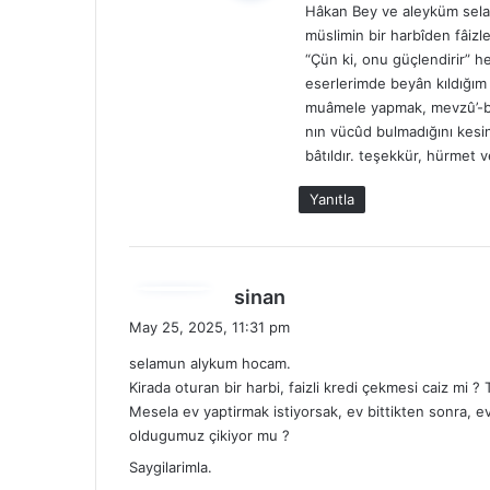
Hâkan Bey ve aleyküm selam
i
müslimin bir harbîden fâizle
k
“Çün ki, onu güçlendirir” her
i
eserlerimde beyân kıldığım
:
muâmele yapmak, mevzû’-bah
nın vücûd bulmadığını kesi
bâtıldır. teşekkür, hürmet 
Yanıtla
d
sinan
e
May 25, 2025, 11:31 pm
d
selamun alykum hocam.
i
Kirada oturan bir harbi, faizli kredi çekmesi caiz mi 
k
Mesela ev yaptirmak istiyorsak, ev bittikten sonra, ev
i
oldugumuz çikiyor mu ?
:
Saygilarimla.