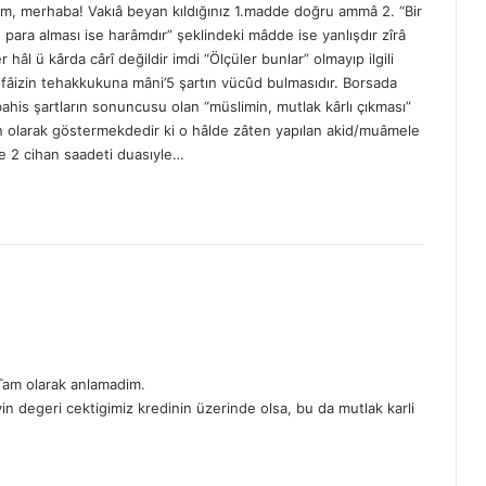
, merhaba! Vakıâ beyan kıldığınız 1.madde doğru ammâ 2. “Bir
 para alması ise harâmdır” şeklindeki mâdde ise yanlışdır zîrâ
 hâl ü kârda cârî değildir imdi “Ölçüler bunlar” olmayıp ilgili
 fâizin tehakkukuna mâni’5 şartın vücûd bulmasıdır. Borsada
is şartların sonuncusu olan “müslimin, mutlak kârlı çıkması”
n olarak göstermekdedir ki o hâlde zâten yapılan akid/muâmele
ve 2 cihan saadeti duasıyle…
? Tam olarak anlamadim.
in degeri cektigimiz kredinin üzerinde olsa, bu da mutlak karli