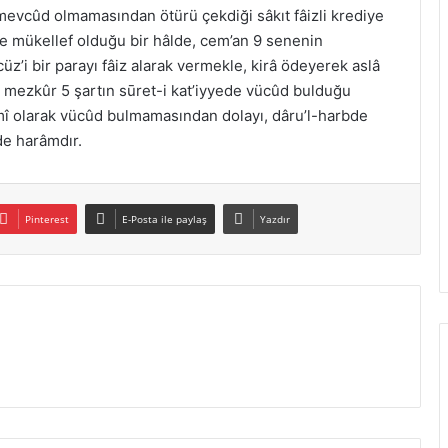
 mevcûd olmamasından ötürü çekdiği sâkıt fâizli krediye
 mükellef olduğu bir hâlde, cem’an 9 senenin
z’i bir parayı fâiz alarak vermekle, kirâ ödeyerek aslâ
bi mezkûr 5 şartın sūret-i kat’iyyede vücûd bulduğu
î olarak vücûd bulmamasından dolayı, dâru’l-harbde
de harâmdır.
Pinterest
E-Posta ile paylaş
Yazdır