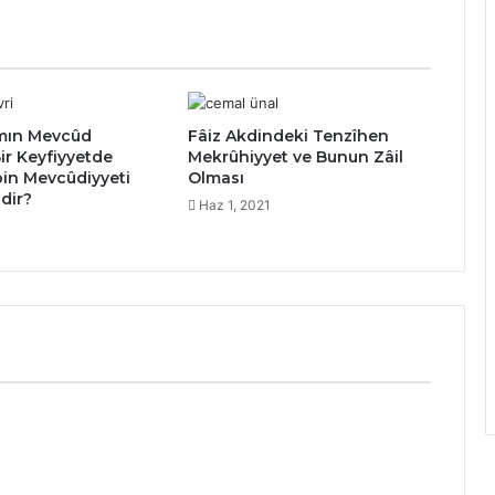
âmın Mevcûd
Fâiz Akdindeki Tenzîhen
ir Keyfiyyetde
Mekrûhiyyet ve Bunun Zâil
bin Mevcûdiyyeti
Olması
dir?
Haz 1, 2021