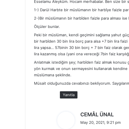
Esselamu Aleyküm. Hocam merhabalar. Ben size bir s
i
k
1-) Darül Harbte bir müslümanın bir harbîye faizle par
i
2-)Bir müslümanın bir harbîden faizle para alması ise
:
Ölçüler bunlar.
Peki bir müslüman, kendi geçimini sağlama yahut güçsü
bir harbîden 30 bin lira borç para alsa +7 bin lira fai
lira yapsa… 57binin 30 bin borç + 7 bin faiz olarak ge
lira kazanmış olsa (yani ona vereceği 7bin faiz karşıl
Anlatmak istediğim şey; harbîden faiz almak konusu gi
yön kurmak ve onun sermayesini kullanarak kendine mal
müslümana şeklinde.
Müsait olduğunuzda cevabınızı bekliyorum. Saygıları
Yanıtla
d
CEMÂL ÜNAL
e
May 20, 2021, 9:21 pm
d