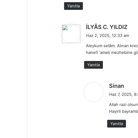
Yanıtla
d
İLYÂS C. YILDIZ
e
Haz 2, 2025, 12:33 am
d
Aleykum selâm. Alınan kredi
i
hanefi ‘ameli mezhebine gör
k
i
Yanıtla
:
d
Sinan
e
Haz 7, 2025, 8
d
Allah razi olsu
i
Hayirli bayraml
k
i
Yanıtla
: