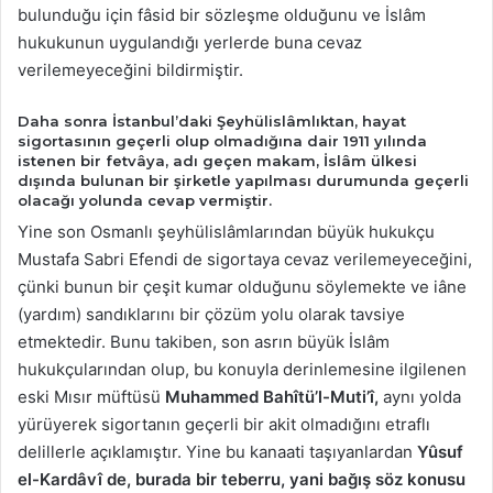
bulunduğu için fâsid bir sözleşme olduğunu ve İslâm
hukukunun uygulandığı yerlerde buna cevaz
verilemeyeceğini bildirmiştir.
Daha sonra İstanbul’daki Şeyhülislâmlıktan, hayat
sigortasının geçerli olup olmadığına dair 1911 yılında
istenen bir fetvâya, adı geçen makam, İslâm ülkesi
dışında bulunan bir şirketle yapılması durumunda geçerli
olacağı yolunda cevap vermiştir.
Yine son Osmanlı şeyhülislâmlarından büyük hukukçu
Mustafa Sabri Efendi de sigortaya cevaz verilemeyeceğini,
çünki bunun bir çeşit kumar olduğunu söylemekte ve iâne
(yardım) sandıklarını bir çözüm yolu olarak tavsiye
etmektedir. Bunu takiben, son asrın büyük İslâm
hukukçularından olup, bu konuyla derinlemesine ilgilenen
eski Mısır müftüsü
Muhammed Bahîtü’l-Muti’î,
aynı yolda
yürüyerek sigortanın geçerli bir akit olmadığını etraflı
delillerle açıklamıştır. Yine bu kanaati taşıyanlardan
Yûsuf
el-Kardâvî de, burada bir teberru, yani bağış söz konusu