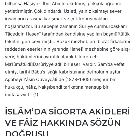
bilhassa Hâşiye-i İbni Âbidîn okutmuş, pekçok öğrenci
yetiştirmiştir. Çok dindardı. Uzleti, yalnız kalmayı sever,
insanların arasına karışmak ve çok konuşmaktan
hoşlanmazdı. Bu sebeple zamanın Suriye cumhurbaşkanı
Tâceddin Hasenî tarafından kendisine yapılan başmüftülük
teklifini geri çevirmiştir. Bozuk mezhebleri, bid’at fırkalarını
reddeden eserlerinin yanında Hanefî mezhebine göre alış-
veriş hükümlerini ayrıntılı olarak bildiren el-
Ma’lûmâtü’d￾Darûriyye adlı bir eseri vardır. Şam’da vefat
etmiş, tarihî Bâbu’s-sağir kabristanına defnolunmuştur.
Ağabeyi Yâsin Cüveycâtî de (1878-1965) meşhur bir
hukukçu, hâfız, Nakşıbendî tarikatına mensup bir
mutasavvıftı. (1)
İSLÂM’DA SİGORTA AKİDLERİ
VE FÂİZ HAKKINDA SÖZÜN
DOĞRUSU