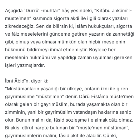
Aşağıda “Dürrü’l-muhtar” hâşiyesindeki, “Kitâbu ahkâmi’l-
müste’men” kısmında sigorta akdi ile ilgili olarak yazıları
zikredeceğiz. Sen de bilirsin ki, İslâm hukukçuları, sigorta
ve fâiz meselelerini gündeme getiren yazarın da zannettiği
gibi, olmuş veya olması mümkün olan hiçbir meselenin
hükmünü bildirmeyi ihmal etmemiştir. Böylece her
meselenin hükmünü ve yapıldığı zaman uyulması gereken
işleri yazmışlardır.
İbni Âbidîn, diyor ki:
“Müslümanların yaşadığı bir ülkeye, onların izni ile giren
gayrımüslime “müste’men” denir. Dârü’l-islâma müste’men
olarak gelen bir gayrımüslim, burada yaşamakta olan bir
zimmînin, yani bir gayrimüslim vatandaşın haklarına sahip
olur. Bunun malını da, fâsid sözleşme ile almak câiz olmaz.
Bilakis,
dârül harpte
bulunan bir “müste’men müslüman”,
gayrımüslimlerin malını, fâsid akit ile alabilir. Çünki,