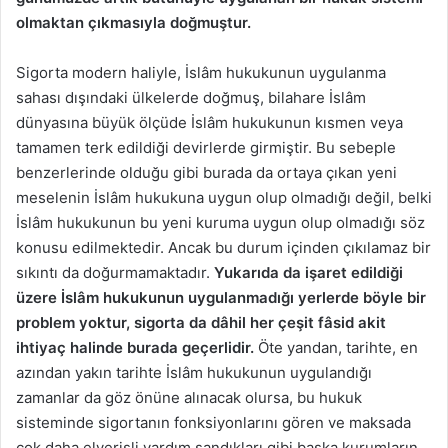
olmaktan çıkmasıyla doğmuştur.
Sigorta modern haliyle, İslâm hukukunun uygulanma
sahası dışındaki ülkelerde doğmuş, bilahare İslâm
dünyasına büyük ölçüde İslâm hukukunun kısmen veya
tamamen terk edildiği devirlerde girmiştir. Bu sebeple
benzerlerinde olduğu gibi burada da ortaya çıkan yeni
meselenin İslâm hukukuna uygun olup olmadığı değil, belki
İslâm hukukunun bu yeni kuruma uygun olup olmadığı söz
konusu edilmektedir. Ancak bu durum içinden çıkılamaz bir
sıkıntı da doğurmamaktadır.
Yukarıda da işaret edildiği
üzere İslâm hukukunun uygulanmadığı yerlerde böyle bir
problem yoktur, sigorta da dâhil her çeşit fâsid akit
ihtiyaç halinde burada geçerlidir.
Öte yandan, tarihte, en
azından yakın tarihte İslâm hukukunun uygulandığı
zamanlar da göz önüne alınacak olursa, bu hukuk
sisteminde sigortanın fonksiyonlarını gören ve maksada
çok daha elverişli yardım sandıkları gibi başka kurumların