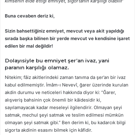
kimsenin elde ettiği emniyet, sigortanın karşılığı olabilir
”
Buna cevaben deriz ki,
Sizin bahsettiğiniz emniyet, mevcut veya akit yapıldığı
sırada başka bilinen bir yerde mevcut ve kendisine işaret
edilen bir mal değildir!
Dolayısiyle bu
emniyet
şer’an ivaz, yani
paranın karşılığı olamaz.
Nitekim; fâiz akitlerindeki zaman tanıma da şer’an bir ivaz
kabul edilmemiştir. İmâm-ı Nevevî, ğarer üzerinde kurulan
akdin durumu ve neticeleri hakkında diyor ki: “Ğarer,
alışveriş bahsinin çok önemli bir kâidesidir ki,
sayılamayacak kadar meseleyi ilgilendirir. Olmayan şeyi
satmak, mechul şeyi satmak ve teslim edilmesi mümkün
olmayan şeyi satmak gibi.” Ben derim ki, bu kadarcık bilgi
sigorta akdinin esasını bilmek için kâfidir.