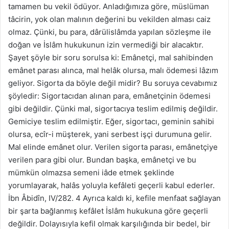
tamamen bu vekil ödüyor. Anladığımıza göre, müslüman
tâcirin, yok olan malının değerini bu vekilden alması caiz
olmaz. Çünki, bu para, dârülislâmda yapılan sözleşme ile
doğan ve İslâm hukukunun izin vermediği bir alacaktır.
Şayet şöyle bir soru sorulsa ki: Emânetçi, mal sahibinden
emânet parası alınca, mal helâk olursa, malı ödemesi lâzım
geliyor. Sigorta da böyle değil midir? Bu soruya cevabımız
şöyledir: Sigortacıdan alınan para, emânetçinin ödemesi
gibi değildir. Çünki mal, sigortacıya teslim edilmiş değildir.
Gemiciye teslim edilmiştir. Eğer, sigortacı, geminin sahibi
olursa, ecîr-i müşterek, yani serbest işçi durumuna gelir.
Mal elinde emânet olur. Verilen sigorta parası, emânetçiye
verilen para gibi olur. Bundan başka, emânetçi ve bu
mümkün olmazsa semeni iâde etmek şeklinde
yorumlayarak, halâs yoluyla kefâleti geçerli kabul ederler.
İbn Âbidîn, IV/282. 4 Ayrıca kaldı ki, kefile menfaat sağlayan
bir şarta bağlanmış kefâlet İslâm hukukuna göre geçerli
değildir. Dolayısıyla kefil olmak karşılığında bir bedel, bir