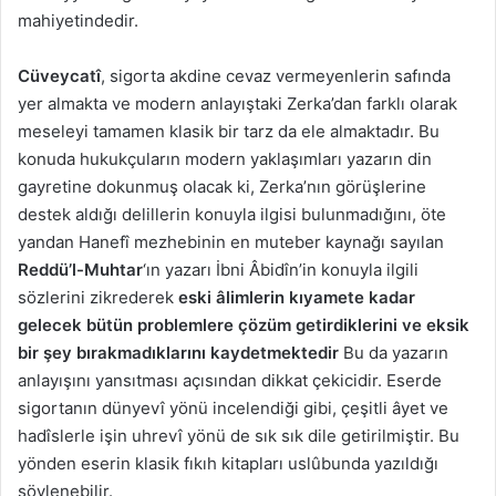
mahiyetindedir.
Cüveycatî
, sigorta akdine cevaz vermeyenlerin safında
yer almakta ve modern anlayıştaki Zerka’dan farklı olarak
meseleyi tamamen klasik bir tarz da ele almaktadır. Bu
konuda hukukçuların modern yaklaşımları yazarın din
gayretine dokunmuş olacak ki, Zerka’nın görüşlerine
destek aldığı delillerin konuyla ilgisi bulunmadığını, öte
yandan Hanefî mezhebinin en muteber kaynağı sayılan
Reddü’l-Muhtar
‘ın yazarı İbni Âbidîn’in konuyla ilgili
sözlerini zikrederek
eski âlimlerin kıyamete kadar
gelecek bütün problemlere çözüm getirdiklerini ve eksik
bir şey bırakmadıklarını kaydetmektedir
Bu da yazarın
anlayışını yansıtması açısından dikkat çekicidir. Eserde
sigortanın dünyevî yönü incelendiği gibi, çeşitli âyet ve
hadîslerle işin uhrevî yönü de sık sık dile getirilmiştir. Bu
yönden eserin klasik fıkıh kitapları uslûbunda yazıldığı
söylenebilir.