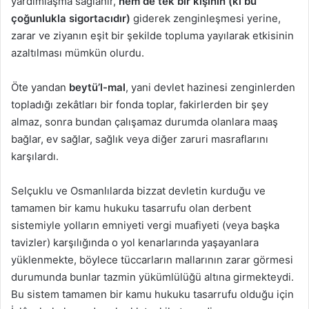
yardımlaşma sağlanır,
hem de tek bir kişinin (ki bu
çoğunlukla sigortacıdır)
giderek zenginleşmesi yerine,
zarar ve ziyanın eşit bir şekilde topluma yayılarak etkisinin
azaltılması mümkün olurdu.
Öte yandan
beytü’l-mal
, yani devlet hazinesi zenginlerden
topladığı zekâtları bir fonda toplar, fakirlerden bir şey
almaz, sonra bundan çalışamaz durumda olanlara maaş
bağlar, ev sağlar, sağlık veya diğer zaruri masraflarını
karşılardı.
Selçuklu ve Osmanlılarda bizzat devletin kurduğu ve
tamamen bir kamu hukuku tasarrufu olan derbent
sistemiyle yolların emniyeti vergi muafiyeti (veya başka
tavizler) karşılığında o yol kenarlarında yaşayanlara
yüklenmekte, böylece tüccarların mallarının zarar görmesi
durumunda bunlar tazmin yükümlülüğü altına girmekteydi.
Bu sistem tamamen bir kamu hukuku tasarrufu olduğu için