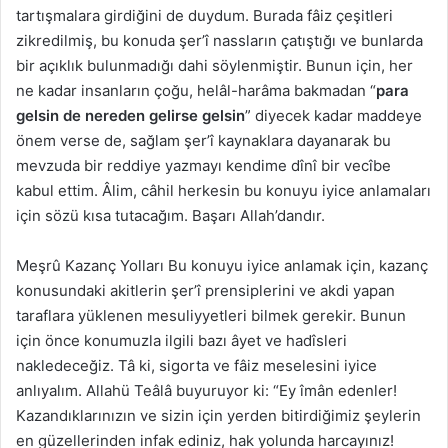
tartışmalara girdiğini de duydum. Burada fâiz çeşitleri
zikredilmiş, bu konuda şer’î nassların çatıştığı ve bunlarda
bir açıklık bulunmadığı dahi söylenmiştir. Bunun için, her
ne kadar insanların çoğu, helâl-harâma bakmadan “
para
gelsin de nereden gelirse gelsin
” diyecek kadar maddeye
önem verse de, sağlam şer’î kaynaklara dayanarak bu
mevzuda bir reddiye yazmayı kendime dînî bir vecîbe
kabul ettim. Âlim, câhil herkesin bu konuyu iyice anlamaları
için sözü kısa tutacağım. Başarı Allah’dandır.
Meşrû Kazanç Yolları Bu konuyu iyice anlamak için, kazanç
konusundaki akitlerin şer’î prensiplerini ve akdi yapan
taraflara yüklenen mesuliyyetleri bilmek gerekir. Bunun
için önce konumuzla ilgili bazı âyet ve hadîsleri
nakledeceğiz. Tâ ki, sigorta ve fâiz meselesini iyice
anlıyalım. Allahü Teâlâ buyuruyor ki: “Ey îmân edenler!
Kazandıklarınızın ve sizin için yerden bitirdiğimiz şeylerin
en güzellerinden infak ediniz, hak yolunda harcayınız!