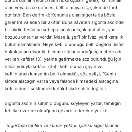
bunda kumar vardır. İslâm hukukçuları, ğareri, iki ihtimalli
olan veya bizce neticesi belli olmayan iş, şeklinde tarif
etmiştir. Ben derim ki: Konumuz olan sigorta da böyle
ğarer ihtiva eden bir akittir. Buna ilâveten sigorta akdinde
bir akdin fesâdına sebep olacak pekçok müfsitler, yani
bozucu unsurlar vardır. Meselâ, şer’î bir ivaz, yani karşılık
bulunmamaktadır. Neye kefil olunduğu belli değildir. İslâm
hukukçuları diyor ki, bilinmezlik bulunduğu için uhde adı
verilen kefâlet (3), yerine getirmekte acz bulunduğu için
halâs yoluyla kefâlet (3a) , kefil olunan şeyin ve
kefil olunan kimsenin belli olmadığı, söz gelişi, “Senin
kimde alacağın varsa veya falanca kimsedeki alacağına
kefil oldum” şeklindeki kefâlet akdi sahih değildir.
Sigorta akdinin sahih olduğunu söyleyen yazar, temliğin
tehlike üzerine olduğunu gözardı ederek diyor ki:
“
Sigortada tehlike ve kumar yoktur. Çünkü sigortalanan