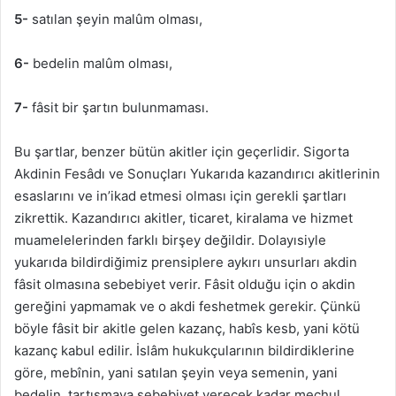
5-
satılan şeyin malûm olması,
6-
bedelin malûm olması,
7-
fâsit bir şartın bulunmaması.
Bu şartlar, benzer bütün akitler için geçerlidir. Sigorta
Akdinin Fesâdı ve Sonuçları Yukarıda kazandırıcı akitlerinin
esaslarını ve in’ikad etmesi olması için gerekli şartları
zikrettik. Kazandırıcı akitler, ticaret, kiralama ve hizmet
muamelelerinden farklı birşey değildir. Dolayısiyle
yukarıda bildirdiğimiz prensiplere aykırı unsurları akdin
fâsit olmasına sebebiyet verir. Fâsit olduğu için o akdin
gereğini yapmamak ve o akdi feshetmek gerekir. Çünkü
böyle fâsit bir akitle gelen kazanç, habîs kesb, yani kötü
kazanç kabul edilir. İslâm hukukçularının bildirdiklerine
göre, mebînin, yani satılan şeyin veya semenin, yani
bedelin, tartışmaya sebebiyet verecek kadar meçhul