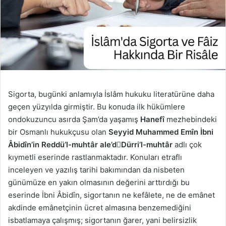
Sigorta, bugünki anlamıyla İslâm hukuku literatürüne daha
geçen yüzyılda girmiştir. Bu konuda ilk hükümlere
ondokuzuncu asırda Şam’da yaşamış
Hanefî
mezhebindeki
bir Osmanlı hukukçusu olan
Seyyid Muhammed Emîn İbni
Âbidîn’in Reddü’l-muhtâr ale’d￾Dürri’l-muhtâr
adlı çok
kıymetli eserinde rastlanmaktadır. Konuları etraflı
inceleyen ve yazılış tarihi bakımından da nisbeten
günümüze en yakın olmasının değerini arttırdığı bu
eserinde İbni Âbidîn, sigortanın ne kefâlete, ne de emânet
akdinde emânetçinin ücret almasına benzemediğini
isbatlamaya çalışmış; sigortanın ğarer, yani belirsizlik