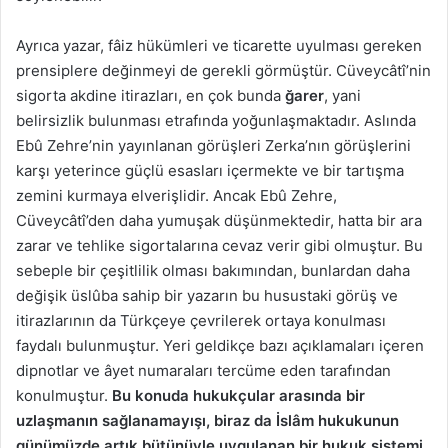
Ayrıca yazar, fâiz hükümleri ve ticarette uyulması gereken
prensiplere değinmeyi de gerekli görmüştür. Cüveycâtî’nin
sigorta akdine itirazları, en çok bunda
ğarer
, yani
belirsizlik bulunması etrafında yoğunlaşmaktadır. Aslında
Ebû Zehre’nin yayınlanan görüşleri Zerka’nın görüşlerini
karşı yeterince güçlü esasları içermekte ve bir tartışma
zemini kurmaya elverişlidir. Ancak Ebû Zehre,
Cüveycâtî’den daha yumuşak düşünmektedir, hatta bir ara
zarar ve tehlike sigortalarına cevaz verir gibi olmuştur. Bu
sebeple bir çeşitlilik olması bakımından, bunlardan daha
değişik üslûba sahip bir yazarın bu husustaki görüş ve
itirazlarının da Türkçeye çevrilerek ortaya konulması
faydalı bulunmuştur. Yeri geldikçe bazı açıklamaları içeren
dipnotlar ve âyet numaraları tercüme eden tarafından
konulmuştur.
Bu konuda hukukçular arasında bir
uzlaşmanın sağlanamayışı, biraz da İslâm hukukunun
günümüzde artık bütünüyle uygulanan bir hukuk sistemi