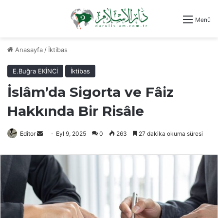
Menü
Anasayfa
/
İktibas
E.Buğra EKİNCİ
İktibas
İslâm’da Sigorta ve Fâiz
Hakkında Bir Risâle
Bir
Editor
Eyl 9, 2025
0
263
27 dakika okuma süresi
e-
posta
göndermek