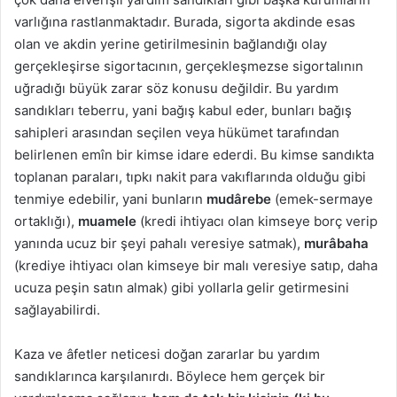
varlığına rastlanmaktadır. Burada, sigorta akdinde esas
olan ve akdin yerine getirilmesinin bağlandığı olay
gerçekleşirse sigortacının, gerçekleşmezse sigortalının
uğradığı büyük zarar söz konusu değildir. Bu yardım
sandıkları teberru, yani bağış kabul eder, bunları bağış
sahipleri arasından seçilen veya hükümet tarafından
belirlenen emîn bir kimse idare ederdi. Bu kimse sandıkta
toplanan paraları, tıpkı nakit para vakıflarında olduğu gibi
tenmiye edebilir, yani bunların
mudârebe
(emek-sermaye
ortaklığı),
muamele
(kredi ihtiyacı olan kimseye borç verip
yanında ucuz bir şeyi pahalı veresiye satmak),
murâbaha
(krediye ihtiyacı olan kimseye bir malı veresiye satıp, daha
ucuza peşin satın almak) gibi yollarla gelir getirmesini
sağlayabilirdi.
Kaza ve âfetler neticesi doğan zararlar bu yardım
sandıklarınca karşılanırdı. Böylece hem gerçek bir