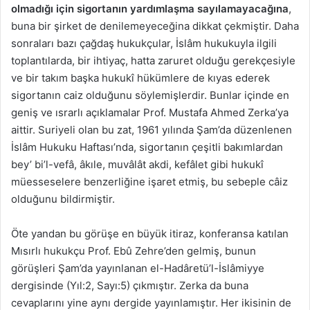
olmadığı için
sigortanın yardımlaşma sayılamayacağına
,
buna bir şirket de denilemeyeceğina dikkat çekmiştir. Daha
sonraları bazı çağdaş hukukçular, İslâm hukukuyla ilgili
toplantılarda, bir ihtiyaç, hatta zaruret olduğu gerekçesiyle
ve bir takım başka hukukî hükümlere de kıyas ederek
sigortanın caiz olduğunu söylemişlerdir. Bunlar içinde en
geniş ve ısrarlı açıklamalar Prof. Mustafa Ahmed Zerka’ya
aittir. Suriyeli olan bu zat, 1961 yılında Şam’da düzenlenen
İslâm Hukuku Haftası’nda, sigortanın çeşitli bakımlardan
bey’ bi’l-vefâ, âkıle, muvâlât akdi, kefâlet gibi hukukî
müesseselere benzerliğine işaret etmiş, bu sebeple câiz
olduğunu bildirmiştir.
Öte yandan bu görüşe en büyük itiraz, konferansa katılan
Mısırlı hukukçu Prof. Ebû Zehre’den gelmiş, bunun
görüşleri Şam’da yayınlanan el-Hadâretü’l-İslâmiyye
dergisinde (Yıl:2, Sayı:5) çıkmıştır. Zerka da buna
cevaplarını yine aynı dergide yayınlamıştır. Her ikisinin de