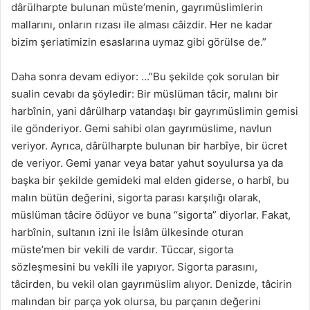
dârülharpte bulunan müste’menin, gayrımüslimlerin
mallarını, onların rızası ile alması câizdir. Her ne kadar
bizim şeriatimizin esaslarına uymaz gibi görülse de.”
Daha sonra devam ediyor: …”Bu şekilde çok sorulan bir
sualin cevabı da şöyledir: Bir müslüman tâcir, malını bir
harbînin, yani dârülharp vatandaşı bir gayrımüslimin gemisi
ile gönderiyor. Gemi sahibi olan gayrımüslime, navlun
veriyor. Ayrıca, dârülharpte bulunan bir harbîye, bir ücret
de veriyor. Gemi yanar veya batar yahut soyulursa ya da
başka bir şekilde gemideki mal elden giderse, o harbî, bu
malın bütün değerini, sigorta parası karşılığı olarak,
müslüman tâcire ödüyor ve buna “sigorta” diyorlar. Fakat,
harbînin, sultanın izni ile İslâm ülkesinde oturan
müste’men bir vekili de vardır. Tüccar, sigorta
sözleşmesini bu vekîli ile yapıyor. Sigorta parasını,
tâcirden, bu vekil olan gayrımüslim alıyor. Denizde, tâcirin
malından bir parça yok olursa, bu parçanın değerini