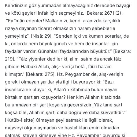
Kendinizin göz yummadan almayacağınız derecede bayağı
ve kötü şeyleri infak için seçmeyiniz. [Bekara: 267] (2) .
“Ey îmân edenler! Mallarınızı, kendi aranızda karşılıklı
rızaya dayanan ticaret olmaksızın haram sebeblerle
yemeyiniz”. [Nisâ: 29]. “Senden içki ve kumarı sorarlar, de
ki, onlarda hem büyük günah ve hem de insanlar için
faydalar vardır. Günahları faydalarından büyüktür.” [Bekara:
219]. “Fâiz yiyenler dediler ki, alım-satım da ancak fâiz
gibidir. Halbuki Allah, alış- verişi helâl, fâizi haram
kılmıştır.” [Bekara: 275]. Hz. Peygamber de, alış-verişin
gerekli olmayan şartlarıyla ilgili buyuruyor ki: “Bazı
insanlara ne oluyor ki, Allah’ın kitabında bulunmayan
birtakım şartları koşuyorlar? Her kim Allahın kitabında
bulunmayan bir şart koşarsa geçersizdir. Yüz tane şart
koşsa bile, Allah’ın şartı daha doğru ve daha kuvvetlidir.”
[Kütüb-i sitte] Olmayan şeyi satmak ile ilgili olarak,
meyveyi olgunlaşmadan ve hastalıktan emin olmadan
satmak isteyen kimseye yine Hz. Peygamber buyurdu ki: