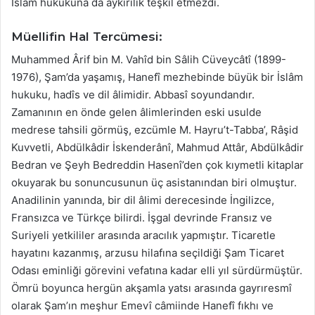
İslâm hukukuna da aykırılık teşkil etmezdi.
Müellifin Hal Tercümesi:
Muhammed Ârif bin M. Vahîd bin Sâlih Cüveycâtî (1899-
1976), Şam’da yaşamış, Hanefî mezhebinde büyük bir İslâm
hukuku, hadîs ve dil âlimidir. Abbasî soyundandır.
Zamanının en önde gelen âlimlerinden eski usulde
medrese tahsili görmüş, ezcümle M. Hayru’t-Tabba’, Râşid
Kuvvetli, Abdülkâdir İskenderânî, Mahmud Attâr, Abdülkâdir
Bedran ve Şeyh Bedreddin Hasenî’den çok kıymetli kitaplar
okuyarak bu sonuncusunun üç asistanından biri olmuştur.
Anadilinin yanında, bir dil âlimi derecesinde İngilizce,
Fransızca ve Türkçe bilirdi. İşgal devrinde Fransız ve
Suriyeli yetkililer arasında aracılık yapmıştır. Ticaretle
hayatını kazanmış, arzusu hilafına seçildiği Şam Ticaret
Odası eminliği görevini vefatına kadar elli yıl sürdürmüştür.
Ömrü boyunca hergün akşamla yatsı arasında gayrıresmî
olarak Şam’ın meşhur Emevî câmiinde Hanefî fıkhı ve