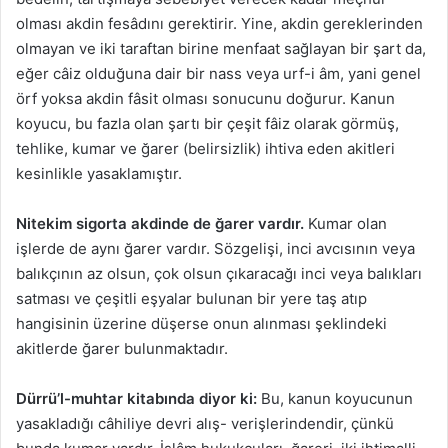
olması akdin fesâdını gerektirir. Yine, akdin gereklerinden
olmayan ve iki taraftan birine menfaat sağlayan bir şart da,
eğer câiz olduğuna dair bir nass veya urf-i âm, yani genel
örf yoksa akdin fâsit olması sonucunu doğurur. Kanun
koyucu, bu fazla olan şartı bir çeşit fâiz olarak görmüş,
tehlike, kumar ve ğarer (belirsizlik) ihtiva eden akitleri
kesinlikle yasaklamıştır.
Nitekim sigorta akdinde de ğarer vardır.
Kumar olan
işlerde de aynı ğarer vardır. Sözgelişi, inci avcısının veya
balıkçının az olsun, çok olsun çıkaracağı inci veya balıkları
satması ve çeşitli eşyalar bulunan bir yere taş atıp
hangisinin üzerine düşerse onun alınması şeklindeki
akitlerde ğarer bulunmaktadır.
Dürrü’l-muhtar kitabında diyor ki:
Bu, kanun koyucunun
yasakladığı câhiliye devri alış- verişlerindendir, çünkü