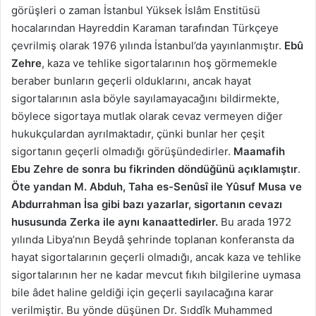
görüşleri o zaman İstanbul Yüksek İslâm Enstitüsü
hocalarından Hayreddin Karaman tarafından Türkçeye
çevrilmiş olarak 1976 yılında İstanbul’da yayınlanmıştır.
Ebû
Zehre
, kaza ve tehlike sigortalarının hoş görmemekle
beraber bunların geçerli olduklarını, ancak hayat
sigortalarının asla böyle sayılamayacağını bildirmekte,
böylece sigortaya mutlak olarak cevaz vermeyen diğer
hukukçulardan ayrılmaktadır, çünki bunlar her çeşit
sigortanın geçerli olmadığı görüşündedirler.
Maamafih
Ebu Zehre de sonra bu fikrinden döndüğünü açıklamıştır
.
Öte yandan M. Abduh, Taha es-Senûsî ile Yûsuf Musa ve
Abdurrahman İsa gibi bazı yazarlar, sigortanın cevazı
hususunda Zerka ile aynı kanaattedirler.
Bu arada 1972
yılında Libya’nın Beydâ şehrinde toplanan konferansta da
hayat sigortalarının geçerli olmadığı, ancak kaza ve tehlike
sigortalarının her ne kadar mevcut fıkıh bilgilerine uymasa
bile âdet haline geldiği için geçerli sayılacağına karar
verilmiştir. Bu yönde düşünen Dr. Sıddîk Muhammed