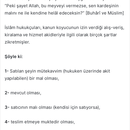
“Peki şayet Allah, bu meyveyi vermezse, sen kardeşinin
malını ne ile kendine helâl edeceksin?” [Buhârî ve Müslim]
İslâm hukukçuları, kanun koyucunun izin verdiği alış-veriş,
kiralama ve hizmet akidleriyle ilgili olarak birçok şartlar
zikretmişler.
Şöyle ki:
1-
Satılan şeyin mütekavvim (hukuken üzerinde akit
yapılabilen) bir mal olması,
2-
mevcut olması,
3-
satıcının malı olması (kendisi için satıyorsa),
4-
teslim etmeye muktedir olması,