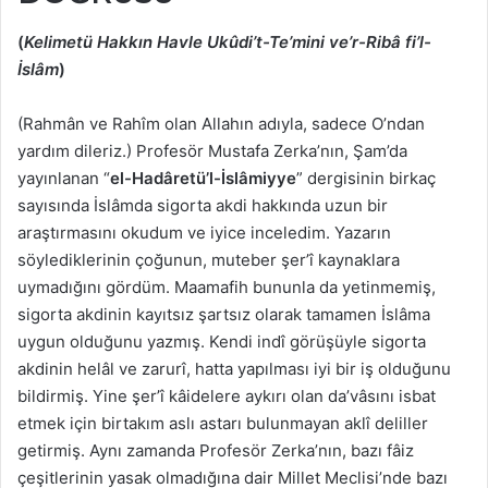
(
Kelimetü Hakkın Havle Ukûdi’t-Te’mini ve’r-Ribâ fi’l-
İslâm
)
(Rahmân ve Rahîm olan Allahın adıyla, sadece O’ndan
yardım dileriz.) Profesör Mustafa Zerka’nın, Şam’da
yayınlanan “
el-Hadâretü’l-İslâmiyye
” dergisinin birkaç
sayısında İslâmda sigorta akdi hakkında uzun bir
araştırmasını okudum ve iyice inceledim. Yazarın
söylediklerinin çoğunun, muteber şer’î kaynaklara
uymadığını gördüm. Maamafih bununla da yetinmemiş,
sigorta akdinin kayıtsız şartsız olarak tamamen İslâma
uygun olduğunu yazmış. Kendi indî görüşüyle sigorta
akdinin helâl ve zarurî, hatta yapılması iyi bir iş olduğunu
bildirmiş. Yine şer’î kâidelere aykırı olan da’vâsını isbat
etmek için birtakım aslı astarı bulunmayan aklî deliller
getirmiş. Aynı zamanda Profesör Zerka’nın, bazı fâiz
çeşitlerinin yasak olmadığına dair Millet Meclisi’nde bazı