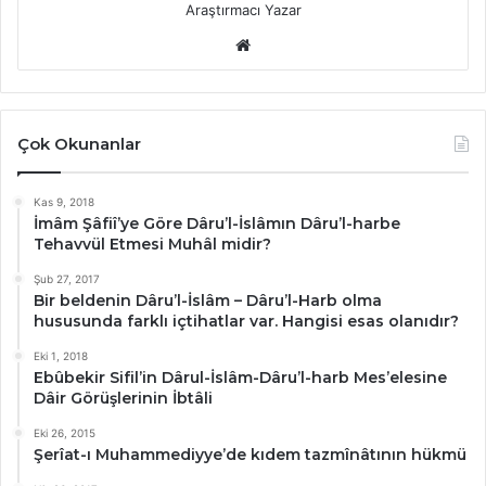
Araştırmacı Yazar
Web
sitesi
Çok Okunanlar
Kas 9, 2018
İmâm Şâfiî’ye Göre Dâru’l-İslâmın Dâru’l-harbe
Tehavvül Etmesi Muhâl midir?
Şub 27, 2017
Bir beldenin Dâru’l-İslâm – Dâru’l-Harb olma
hususunda farklı içtihatlar var. Hangisi esas olanıdır?
Eki 1, 2018
Ebûbekir Sifil’in Dârul-İslâm-Dâru’l-harb Mes’elesine
Dâir Görüşlerinin İbtâli
Eki 26, 2015
Şerîat-ı Muhammediyye’de kıdem tazmînâtının hükmü