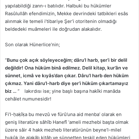
yapılabildiği zann-ı batılıdır. Halbuki bu hükümler
Rasûlullâh efendimizin, Mekke devrindeki tatbikleri esâs
alınmak ile temeli i’tibariye Şer’i otoritenin olmadığı
beldedeki muâmeleri ile doğrudan alakalıdır.
Son olarak Hünerlice’nin;
“
Bunu çok açık söyleyeceğim; dâru’l harb, şer’i bir delil
değildir! Ona hüküm binâ edilmez. Delil kitap, kur’ân ve
sünnet, icmâ ve kıyâs’dan çıkar. Dâru’l harb den hüküm
çıkmaz. Yani dâru’l-harb diye şer’i hüküm çıkartamayız
biz …
”
lakırdısı ise; yine başlı başına hakîki manâda
cehâlet numunesidir!
Fi’l-ḥaḳîḳa bu mevzû ve fürû’una aid menba’ olarak en
geniş literatüre sâhîb Hanefî ‘ameli mezhebi başta olmak
üzere sâir 4 hakk mezheb literatürünün beyne’l-milel
hukûk ile alakâlı kitâb ve sünnetten teşkil eden hükümleri