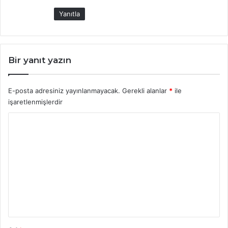
i
Yanıtla
:
Bir yanıt yazın
E-posta adresiniz yayınlanmayacak.
Gerekli alanlar
*
ile
işaretlenmişlerdir
Y
o
r
u
m
*