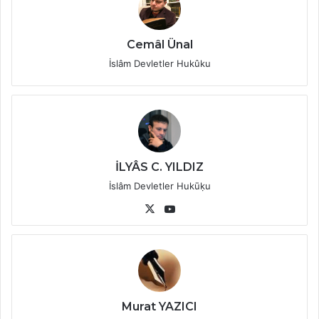
Cemâl Ünal
İslâm Devletler Hukûku
İLYÂS C. YILDIZ
İslâm Devletler Hukūḳu
X
YouTube
Murat YAZICI