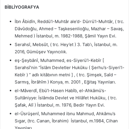
BİBLİYOGRAFYA
İbn Âbidîn, Reddü’l-Muhtâr ale’d- Dürrü’l-Muhtâr, ( trc.
Dâvûdoğlu, Ahmed – Taşkesenlioğlu, Mazhar – Savaş,
Mehmed ) İstanbul, m. 1982-1988, Şâmil Yayın Evi.
Serahsî, Mebsût, ( trc. Hey’et ) 3. Tab’ı, İstanbul, m.
2016, Gümüşev Yayıncılık.
eş-Şeybânî, Muhammed, es-Siyerü’l-Kebîr [
Serahsî’nin “İslâm Devletler Hukūku ( Şerhu’s-Siyeri’l-
Kebîr ) ” adlı kitâbının metni ] , ( trc. Şimşek, Saîd –
Sarmış, İbrâhîm ) Konya, m. 2001 , Eğitaş Yayınları.
el-Mâverdî, Ebü’l-Hasen Habîb, el-Ahkâmü’s-
Sultâniyye: İslâmda Devlet ve Hilâfet Hukūku, ( trc.
Şafak, Alî ) İstanbul, m. 1976, Bedir Yayın Evi.
el-Üsrüşenî, Muhammed ibnu Mahmud, Ahkâmu’s
Sıgar, (trc. Canan, İbrahim) İstanbul, m.1984, Cihan
Yayınları.