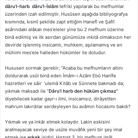
dâru’l-harb dâru’l-İslâm
tefriki yapılarak bu mefhumlar
üzerinden izah edilmiştir. Husûsen aşağıda bibliyografya
kısmında, kısmî şekilde zapt ettiğim Hanefî ve Şafiî
asârındaki alâkalı mes’eleler yine bu 2 mefhum üzerine
binâ edilmiş ve ilk asırdan günümüze ınkıtâ olmaksızın her
devirde işlenmiş insicamlı, muhkem, aşılamamış ve en
mühimi mes’ele halleden hükümler ile doludur.
Hususen sormak gerekir; “Acaba bu mefhumların altını
doldurarak usûl binâ eden İmâm-ı Azâm Ebû Hanîfe
hazretleri ve sâir ‘ulemā Kitâb ve Sünnete bakmadı da;
yıkmak maksadı ile “
Dâru’l harb den hüküm çıkmaz”
diyebilecek kadar gayr-ı ilmi, insicamsız, dirâyetten
mahrum lakırdılar serdeyleyen bu avâmın hocasımı bakdı?
Yıkmak ve ya inkâr etmek kolaydır. Lakin eskisini
aratmayacak seviye de usûle muvâfık yeni bir şey imal
etmek ise
erkek
işidir! Hazret 3. bir mefhum imâl