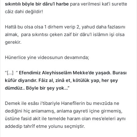
sıkıntılı böyle bir dâru’l harbe
para verilmesi kat’i surette
câiz dahi değildir!
Hattâ bu olsa olsa 1 dirhem verip 2, yahud daha fazlasını
almak, para sıkıntısı çeken zaif bir dâru’l islâmın işi olsa
gerekir.
Hünerlice yine videosunun devamında;
“[…] “
Efendimiz Aleyhisselâm Mekke’de yaşadı. Burası
küfür diyarıdır. Fâiz al, zinâ et, kötülük yap, her şey
dümdüz.. Böyle bir şey yok…”
Demek ile esâsı i’tibariyle Hanefîlerin bu mevzûda ne
dediğini hiç anlamamış, anlama gayreti içine girmemiş,
üstüne fasid akit ile temelde haram olan mes’eleleri aynı
addedip tahrîf etme yolunu seçmiştir.