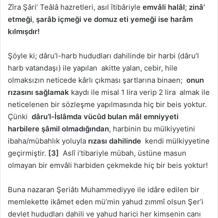
Zîra Şâri’ Teâlâ hazretleri, asıl îtibâriyle
emvâli halâl
;
zinâ’
etmeği
,
şarâb içmeği ve domuz eti yemeği ise harâm
kılmışdır!
Şöyle ki; dâru’l-harb hududları dahilinde bir harbi (dâru’l
harb vatandaşı) ile yapılan akitte yalan, cebir, hile
olmaksızın neticede kârlı çıkması şartlarına binaen;
onun
rızasını sağlamak
kaydı ile misal 1 lira verip 2 lira almak ile
neticelenen bir sözleşme yapılmasında hiç bir beis yoktur.
Çünki
d
âru’l-İslâmda vücûd bulan mâl emniyyeti
harbilere şâmil
olmadığından
, harbinin bu mülkiyyetini
ibaha/mübahlık yoluyla
rızası dahilinde
kendi mülkiyyetine
geçirmiştir.
[3]
Aslî i’tibariyle mübah, üstüne masun
olmayan bir emvâli harbiden çekmekde hiç bir beis yoktur!
Buna nazaran Şeriâtı Muhammediyye ile idâre edilen bir
memlekette ikâmet eden mü’min yahud zımmî olsun Şer’i
devlet hududları dahili ve yahud harici her kimsenin canı