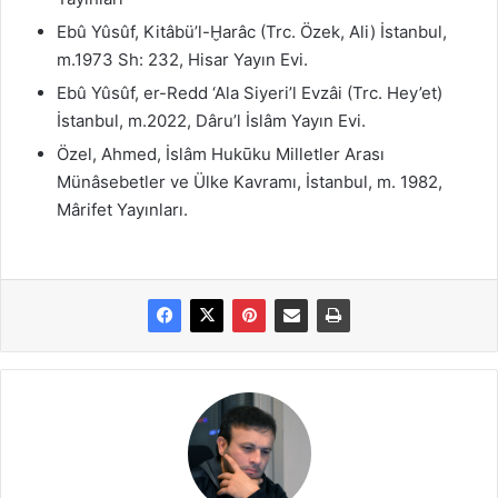
Ebû Yûsûf,
Kitâbü’l-Ḫarâc (Trc. Özek, Ali) İstanbul,
m.1973 Sh: 232, Hisar Yayın Evi.
Ebû Yûsûf,
er-Redd ‘Ala Siyeri’l Evzâi (Trc. Hey’et)
İstanbul, m.2022, Dâru’l İslâm Yayın Evi.
Özel, Ahmed, İslâm Hukūku Milletler Arası
Münâsebetler ve Ülke Kavramı, İstanbul, m. 1982,
Mârifet Yayınları.