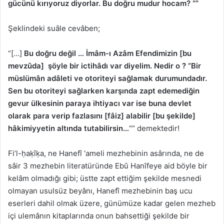
gücünü kırıyoruz diyorlar. Bu doğru mudur hocam? “”
Şeklindeki suâle cevâben;
“[…]
Bu doğru değil … İmâm-ı Azâm Efendimizin [bu
mevzûda] şöyle bir ictihâdı var diyelim. Nedir o ? “Bir
müslümân adâleti ve otoriteyi sağlamak durumundadır.
Sen bu otoriteyi sağlarken karşında zapt edemediğin
gevur ülkesinin paraya ihtiyacı var ise buna devlet
olarak para verip fazlasını [fâiz] alabilir [bu şekilde]
hâkimiyyetin altında tutabilirsin…
“” demektedir!
Fi’l-ḥaḳîḳa, ne Hanefî ‘ameli mezhebinin asârında, ne de
sâir 3 mezhebin literatüründe Ebû Hanîfeye aid böyle bir
kelâm olmadığı gibi; üstte zapt ettiğim şekilde mesnedi
olmayan usulsüz beyânı, Hanefî mezhebinin baş ucu
eserleri dahil olmak üzere, günümüze kadar gelen mezheb
içi ulemânın kitaplarında onun bahsettiği şekilde bir