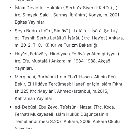
İslâm Devletler Hukūku ( Şerhu’s-Siyeri’l-Kebîr ) , (
trc. Şimşek, Saîd – Sarmış, İbrâhîm ) Konya, m. 2001 ,
Eğitaş Yayınları.
Şeyh Bedre’d-dîn [ Simâvî ] , Letâifu’l-İşârât Şerhi /
et- Teshîl: Şerhu Letâifu’l-İşârât, ( trc. Hey’et ) Ankara,
m. 2012, T. C.
Kültür ve Turizm Bakanlığı.
Hey’et, Fetâvâ-yı Hindiyye / Fetâvâ-yı Alemgiriyye, (
trc. Efe, Mustafâ ) Ankara, m. 1984-1988, Akçağ
Yayınları.
Merginanî, Burhânü’d-din Ebu’l-Hasan Ali bin Ebû
Bekir, El-Hidâye Tercümesi: Hanefîler için İslâm Fıkhı
sh.225 (trc.:Meylânî, Ahmed) İstanbul, m.2015,
Kahraman Yayınları
ed-Debûsî, Ebu Zeyd, Te’sîsün- Nazar, (Trc. Koca,
Ferhat) Mukayeseli İslâm Hukūk Düşüncesinin
Temellendirmesi S.207, Ankara, 2009, Ankara Okulu
Yayınları