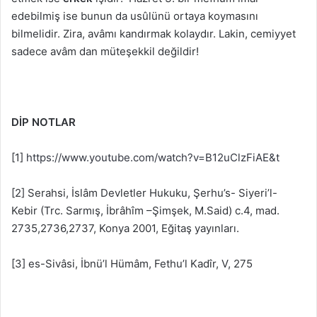
edebilmiş ise bunun da usûlünü ortaya koymasını
bilmelidir. Zira, avâmı kandırmak kolaydır. Lakin, cemiyyet
sadece avâm dan müteşekkil değildir!
DİP NOTLAR
[1]
https://www.youtube.com/watch?v=B12uClzFiAE&t
[2] Serahsi, İslâm Devletler Hukuku, Şerhu’s- Siyeri’l-
Kebir (Trc. Sarmış, İbrâhîm –Şimşek, M.Said) c.4, mad.
2735,2736,2737, Konya 2001, Eğitaş yayınları.
[3] es-Sivâsi, İbnü’l Hümâm, Fethu’l Kadîr, V, 275