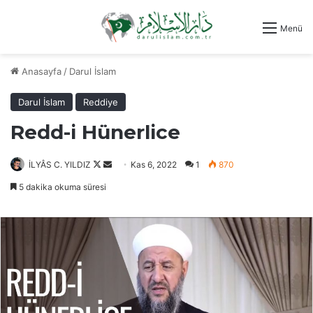
Menü
Anasayfa
/
Darul İslam
Darul İslam
Reddiye
Redd-i Hünerlice
Follow
Bir
İLYÂS C. YILDIZ
Kas 6, 2022
1
870
on
e-
5 dakika okuma süresi
X
posta
göndermek