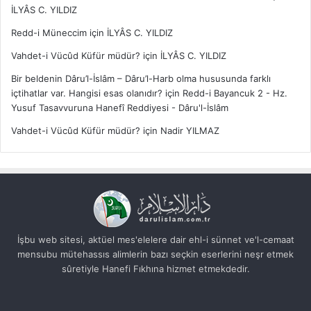
İLYÂS C. YILDIZ
Redd-i Müneccim
için
İLYÂS C. YILDIZ
Vahdet-i Vücûd Küfür müdür?
için
İLYÂS C. YILDIZ
Bir beldenin Dâru’l-İslâm – Dâru’l-Harb olma hususunda farklı
içtihatlar var. Hangisi esas olanıdır?
için
Redd-i Bayancuk 2 - Hz.
Yusuf Tasavvuruna Hanefî Reddiyesi - Dâru'l-İslâm
Vahdet-i Vücûd Küfür müdür?
için
Nadir YILMAZ
İşbu web sitesi, aktüel mes'elelere dair ehl-i sünnet ve'l-cemaat
mensubu mütehassıs alimlerin bazı seçkin eserlerini neşr etmek
sûretiyle Hanefi Fıkhına hizmet etmekdedir.