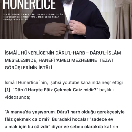
İSMÂİL HÜNERLİCE’NİN DÂRU’L-HARB – DÂRU’L-İSLÂM
MES’ELESİNDE,
HANEFÎ ‘AMELİ MEZHEBİNE TEZAT
GÖRÜŞLERİNİN İBTÂLİ
İsmâil Hünerlice`nin, şahsi youtube kanalında neşr ettiği
[1]
“
Dârü’l Harpte Fâiz Çekmek Caiz midir?
” başlıklı
videosunda;
“Almanya’da yaşıyorum. Dâru’l harb olduğu gerekçesiyle
fâiz çekmek caiz mi? Buradaki hocalar “sadece ev
almak için bu câizdir” diyor ve sebeb olarakda kafirin