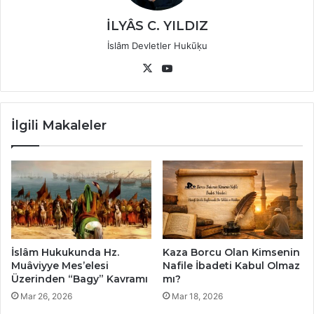
İLYÂS C. YILDIZ
İslâm Devletler Hukūḳu
X
YouTube
İlgili Makaleler
İslâm Hukukunda Hz.
Kaza Borcu Olan Kimsenin
Muâviyye Mes’elesi
Nafile İbadeti Kabul Olmaz
Üzerinden “Bagy” Kavramı
mı?
Mar 26, 2026
Mar 18, 2026