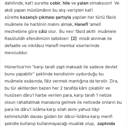
dahilinde, kat’i surette
cebir
,
hile
ve
yalan
olmaksızın! Ve
akdi yapan müslümânın bu alış-verişten kat’i
sûrette
kazançlı çıkması şartıyla
yapılan her türlü fâsid
muâmele ile harbînin malını almak,
Hanefî
‘amelî
mezhebine göre
câiz
olur. Bu nev’ fâsid akitli muâmele
Rasûlullâh efendimizin tatbikleri
[2]
misâl alınmak ile
defaatle ve ınkıtâsız Hanefî memba’ eserlerinde
mevcuddur.
Hünerlice’nin “karşı tarafı zapt maksadı ile sadece devlet
bunu yapabilir” şeklinde kendisinin uydurduğu bu
muâmele esâsında, fâiz vermek mantığına da terstir. Zira,
bu tür akitlerden bazen her 2 tarafda kârlı çıkabilir ve
husûsen dâru’l harbe verilen para, karşı tarafı 1 nebze
olsun rahatlatmak manasına gelmek ile neticede onların bu
para ile dâru’l islâma karşı silah alımı yahud ilâyi
kelimetullâh davası güden bir dârul-İslâma karşı menfi
şekidle kullanıp kullanmayacağı muallak olup,
zaptında