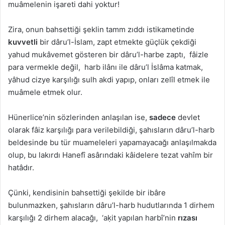
muâmelenin işareti dahi yoktur!
Zira, onun bahsettiği şeklin tamm zıddı istikametinde
kuvvetli
bir dâru’l-İslam, zapt etmekte güçlük çekdiği
yahud mukâvemet gösteren bir dâru’l-harbe zaptı, fâizle
para vermekle değil, harb ilânı ile dâru’l İslâma katmak,
yâhud cizye karşılığı sulh akdi yapıp, onları zelîl etmek ile
muâmele etmek olur.
Hünerlice’nin sözlerinden anlaşılan ise,
sadece
devlet
olarak fâiz karşılığı para verilebildiği, şahısların dâru’l-harb
beldesinde bu tür muameleleri yapamayacağı anlaşılmakda
olup, bu lakırdı Hanefî asârındaki kâidelere tezat vahîm bir
hatâdır.
Çünki, kendisinin bahsettiği şekilde bir ibâre
bulunmazken, şahısların dâru’l-harb hudutlarında 1 dirhem
karşılığı 2 dirhem alacağı, ‘aḳit yapılan harbî’nin
rızası