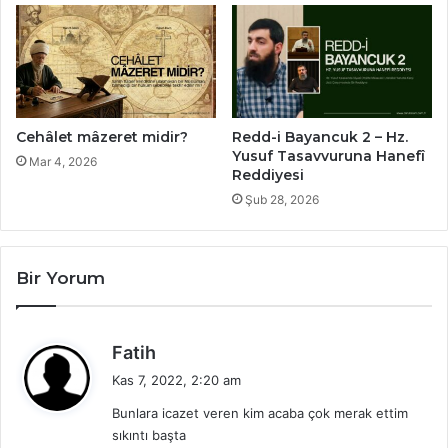
Cehâlet mâzeret midir?
Redd-i Bayancuk 2 – Hz.
Yusuf Tasavvuruna Hanefî
Mar 4, 2026
Reddiyesi
Şub 28, 2026
Bir Yorum
d
Fatih
e
Kas 7, 2022, 2:20 am
d
Bunlara icazet veren kim acaba çok merak ettim
i
sıkıntı başta
k