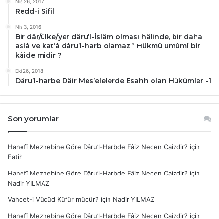
Nis 26, 2017
Redd-i Sifil
Nis 3, 2016
Bir dâr/ülke/yer dâru’l-İslâm olması hâlinde, bir daha
aslâ ve kat’â dâru’l-harb olamaz.” Hükmü umûmî bir
kâide midir ?
Eki 26, 2018
Dâru’l-harbe Dâir Mes’elelerde Esahh olan Hükümler -1
Son yorumlar
Hanefî Mezhebine Göre Dâru’l-Harbde Fâiz Neden Caizdir?
için
Fatih
Hanefî Mezhebine Göre Dâru’l-Harbde Fâiz Neden Caizdir?
için
Nadir YILMAZ
Vahdet-i Vücûd Küfür müdür?
için
Nadir YILMAZ
Hanefî Mezhebine Göre Dâru’l-Harbde Fâiz Neden Caizdir?
için