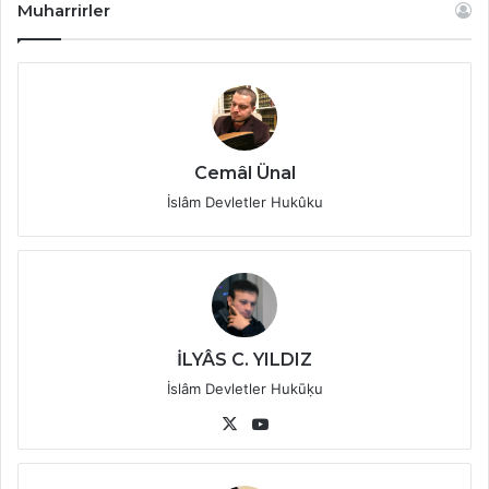
Muharrirler
Cemâl Ünal
İslâm Devletler Hukûku
İLYÂS C. YILDIZ
İslâm Devletler Hukūḳu
X
YouTube