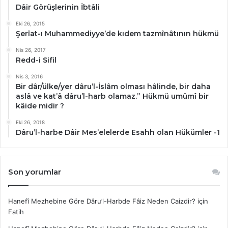
Dâir Görüşlerinin İbtâli
Eki 26, 2015
Şerîat-ı Muhammediyye’de kıdem tazmînâtının hükmü
Nis 26, 2017
Redd-i Sifil
Nis 3, 2016
Bir dâr/ülke/yer dâru’l-İslâm olması hâlinde, bir daha
aslâ ve kat’â dâru’l-harb olamaz.” Hükmü umûmî bir
kâide midir ?
Eki 26, 2018
Dâru’l-harbe Dâir Mes’elelerde Esahh olan Hükümler -1
Son yorumlar
Hanefî Mezhebine Göre Dâru’l-Harbde Fâiz Neden Caizdir?
için
Fatih