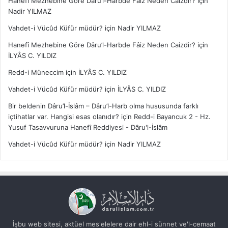
Hanefî Mezhebine Göre Dâru’l-Harbde Fâiz Neden Caizdir?
için
Nadir YILMAZ
Vahdet-i Vücûd Küfür müdür?
için
Nadir YILMAZ
Hanefî Mezhebine Göre Dâru’l-Harbde Fâiz Neden Caizdir?
için
İLYÂS C. YILDIZ
Redd-i Müneccim
için
İLYÂS C. YILDIZ
Vahdet-i Vücûd Küfür müdür?
için
İLYÂS C. YILDIZ
Bir beldenin Dâru’l-İslâm – Dâru’l-Harb olma hususunda farklı
içtihatlar var. Hangisi esas olanıdır?
için
Redd-i Bayancuk 2 - Hz.
Yusuf Tasavvuruna Hanefî Reddiyesi - Dâru'l-İslâm
Vahdet-i Vücûd Küfür müdür?
için
Nadir YILMAZ
İşbu web sitesi, aktüel mes'elelere dair ehl-i sünnet ve'l-cemaat