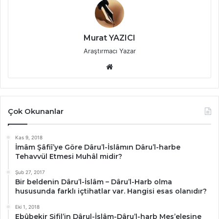
Murat YAZICI
Araştırmacı Yazar
Web
sitesi
Çok Okunanlar
Kas 9, 2018
İmâm Şâfiî’ye Göre Dâru’l-İslâmın Dâru’l-harbe
Tehavvül Etmesi Muhâl midir?
Şub 27, 2017
Bir beldenin Dâru’l-İslâm – Dâru’l-Harb olma
hususunda farklı içtihatlar var. Hangisi esas olanıdır?
Eki 1, 2018
Ebûbekir Sifil’in Dârul-İslâm-Dâru’l-harb Mes’elesine