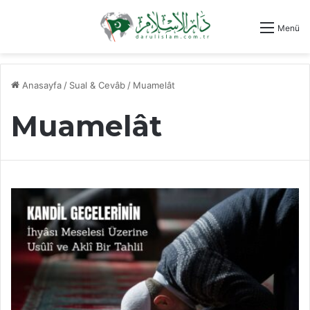
Menü
Anasayfa
/
Sual & Cevâb
/
Muamelât
Muamelât