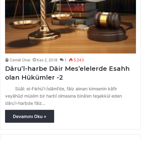
Cemâl Ünal
Kas 2, 2018
1
5.243
Dâru’l-harbe Dâir Mes’elelerde Esahh
olan Hükümler -2
Süâl: el-Fıkhü’l-İslâmî’de, fâiz alınan kimsenin kâfir
veyâhūd müslim bir harbî olmasına binâ’en teşekkül eden
dâru’l-harbde fâiz…
Devamını Oku »