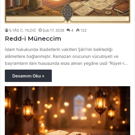
İLYÂS C. YILDIZ
Şub 17, 2026
4
122
Redd-i Müneccim
İslam hukukunda ibadetlerin vakitleri Şâri’nin belirlediği
alâmetlere bağlanmıştır. Ramazan orucunun vücubiyeti ve
bayramların ilanı hususunda esas alınan yegâne usûl “Rüyet-i…
Devamını Oku »