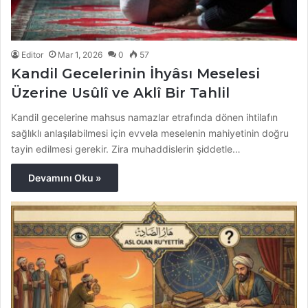
Editor
Mar 1, 2026
0
57
Kandil Gecelerinin İhyâsı Meselesi
Üzerine Usûlî ve Aklî Bir Tahlil
Kandil gecelerine mahsus namazlar etrafında dönen ihtilafın
sağlıklı anlaşılabilmesi için evvela meselenin mahiyetinin doğru
tayin edilmesi gerekir. Zira muhaddislerin şiddetle…
Devamını Oku »