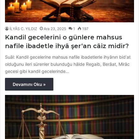
İLYÂS C. YILDIZ
Ara 23, 2025
1
197
Kandil gecelerini o günlere mahsus
nafile ibadetle ihyâ şer‘an câiz midir?
Suâl: Kandil gecelerine mahsus nafile ibadetlerle ihyânın bid‘at
olduğunu ileri sürenler bulunduğu hâlde Regaib, Berâat, Mirâc
gecesi gibi kandil gecelerinde…
Devamını Oku »