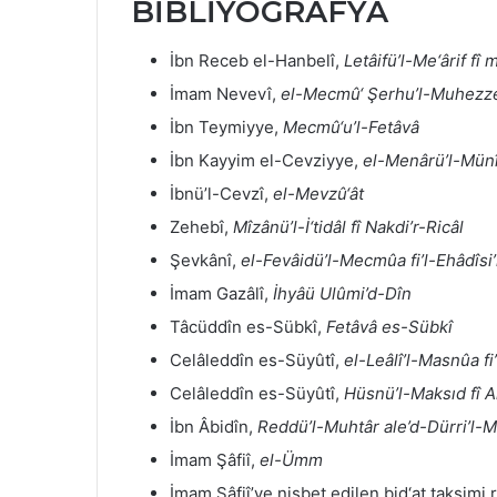
BİBLİYOGRAFYA
İbn Receb el-Hanbelî,
Letâifü’l-Me‘ârif fî
İmam Nevevî,
el-Mecmû‘ Şerhu’l-Muhezz
İbn Teymiyye,
Mecmû‘u’l-Fetâvâ
İbn Kayyim el-Cevziyye,
el-Menârü’l-Münîf
İbnü’l-Cevzî,
el-Mevzû‘ât
Zehebî,
Mîzânü’l-İ‘tidâl fî Nakdi’r-Ricâl
Şevkânî,
el-Fevâidü’l-Mecmûa fi’l-Ehâdîs
İmam Gazâlî,
İhyâü Ulûmi’d-Dîn
Tâcüddîn es-Sübkî,
Fetâvâ es-Sübkî
Celâleddîn es-Süyûtî,
el-Leâlî’l-Masnûa fi
Celâleddîn es-Süyûtî,
Hüsnü’l-Maksıd fî A
İbn Âbidîn,
Reddü’l-Muhtâr ale’d-Dürri’l-
İmam Şâfiî,
el-Ümm
İmam Şâfiî’ye nisbet edilen bid‘at taksimi 