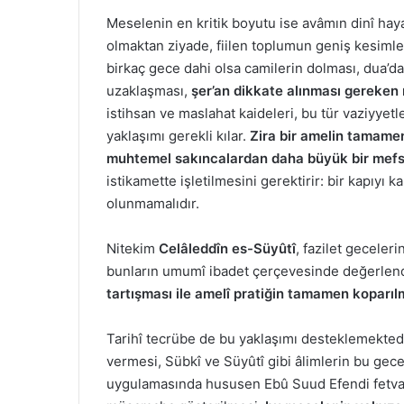
Meselenin en kritik boyutu ise avâmın dinî hayatı 
olmaktan ziyade, fiilen toplumun geniş kesimle
birkaç gece dahi olsa camilerin dolması, dua’d
uzaklaşması,
şer’an dikkate alınması gereken 
istihsan ve maslahat kaideleri, bu tür vaziyyetl
yaklaşımı gerekli kılar.
Zira bir amelin tamame
muhtemel sakıncalardan daha büyük bir mefse
istikamette işletilmesini gerektirir: bir kapıy
olunmamalıdır.
Nitekim
Celâleddîn es-Süyûtî
, fazilet geceler
bunların umumî ibadet çerçevesinde değerlen
tartışması ile amelî pratiğin tamamen koparıl
Tarihî tecrübe de bu yaklaşımı desteklemekted
vermesi, Sübkî ve Süyûtî gibi âlimlerin bu g
uygulamasında hususen Ebû Suud Efendi fetvala