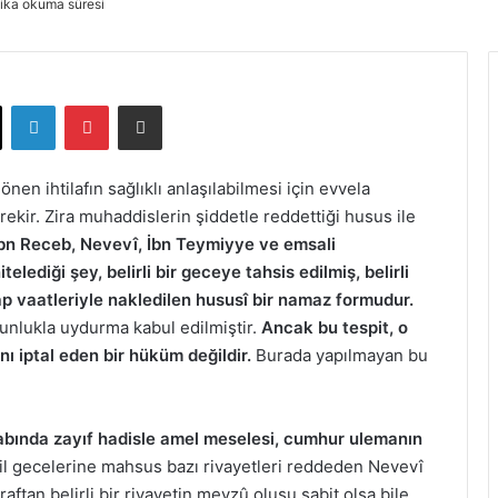
ika okuma süresi
ok
X
LinkedIn
Pinterest
E-Posta ile paylaş
en ihtilafın sağlıklı anlaşılabilmesi için evvela
ekir. Zira muhaddislerin şiddetle reddettiği husus ile
bn Receb, Nevevî, İbn Teymiyye ve emsali
lediği şey, belirli bir geceye tahsis edilmiş, belirli
vap vaatleriyle nakledilen hususî bir namaz formudur.
ğunlukla uydurma kabul edilmiştir.
Ancak bu tespit, o
nı iptal eden bir hüküm değildir.
Burada yapılmayan bu
 babında zayıf hadisle amel meselesi, cumhur ulemanın
il gecelerine mahsus bazı rivayetleri reddeden Nevevî
raftan belirli bir rivayetin mevzû oluşu sabit olsa bile,