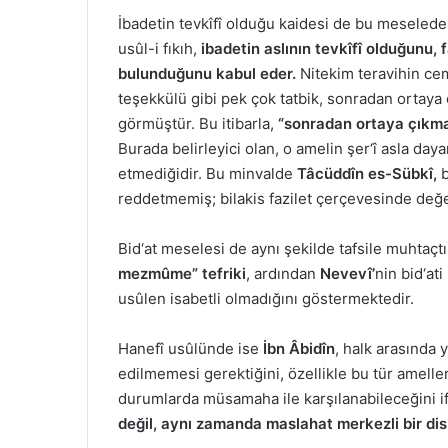
İbadetin tevkîfî olduğu kaidesi de bu meselede
usûl-i fıkıh,
ibadetin aslının tevkîfî olduğunu, 
bulunduğunu kabul eder.
Nitekim teravihin cem
teşekkülü gibi pek çok tatbik, sonradan ortaya
görmüştür. Bu itibarla,
“sonradan ortaya çıkma”
Burada belirleyici olan, o amelin şer‘î asla d
etmediğidir. Bu minvalde
Tâcüddîn es-Sübkî,
b
reddetmemiş; bilakis fazilet çerçevesinde değer
Bid‘at meselesi de aynı şekilde tafsile muhtaçtı
mezmûme” tefriki
, ardından
Nevevî’
nin bid‘at
usûlen isabetli olmadığını göstermektedir.
Hanefî usûlünde ise
İbn Âbidîn
, halk arasında
edilmemesi gerektiğini, özellikle bu tür amelle
durumlarda müsamaha ile karşılanabileceğini if
değil, aynı zamanda maslahat merkezli bir dis