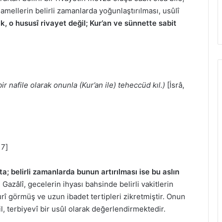
 amellerin belirli zamanlarda yoğunlaştırılması, usûlî
 o hususî rivayet değil; Kur’an ve sünnette sabit
 nafile olarak onunla (Kur’an ile) teheccüd kıl.)
[İsrâ,
17]
ta; belirli zamanlarda bunun artırılması ise bu aslın
azâlî, gecelerin ihyası bahsinde belirli vakitlerin
rurî görmüş ve uzun ibadet tertipleri zikretmiştir. Onun
il, terbiyevî bir usûl olarak değerlendirmektedir.