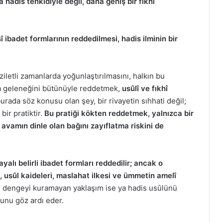
 hadis tenkidiyle değil, daha geniş bir fıkhî
 ibadet formlarının reddedilmesi, hadis ilminin bir
iletli zamanlarda yoğunlaştırılmasını, halkın bu
ya geleneğini bütünüyle reddetmek,
usûlî ve fıkhî
urada söz konusu olan şey, bir rivayetin sıhhati değil;
bir pratiktir.
Bu pratiği kökten reddetmek, yalnızca bir
avamın dinle olan bağını zayıflatma riskini de
alı belirli ibadet formları reddedilir; ancak o
ı, usûl kaideleri, maslahat ilkesi ve ümmetin amelî
 dengeyi kuramayan yaklaşım ise ya hadis usûlünü
tunu göz ardı eder.