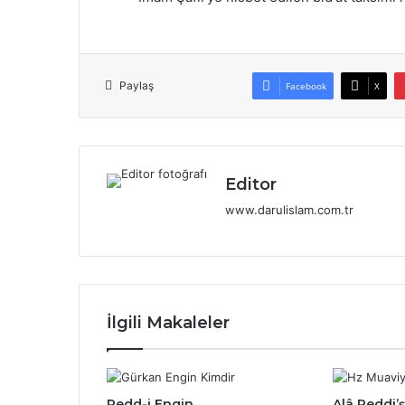
Paylaş
Facebook
X
Editor
www.darulislam.com.tr
İlgili Makaleler
Redd-i Engin
Alâ Reddi’ş-