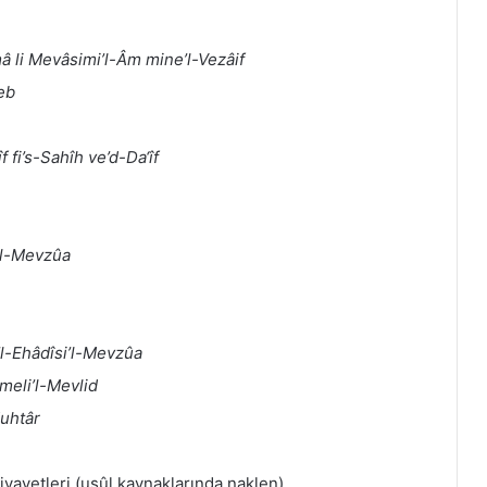
 mâ li Mevâsimi’l-Âm mine’l-Vezâif
eb
 fi’s-Sahîh ve’d-Da‘îf
i’l-Mevzûa
’l-Ehâdîsi’l-Mevzûa
meli’l-Mevlid
Muhtâr
rivayetleri (usûl kaynaklarında naklen)