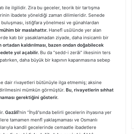
ile ilgilidir. Zira bu geceler, teorik bir tartışma
rinin ibadete yöneldiği zaman dilimleridir.
Senede
a buluşması, istiğfara yönelmesi ve günahlardan
mühim bir maslahattır.
Hanefî usûlünde yer alan
erde katı bir yasaklamadan ziyade, daha insicamlı bir
n ortadan kaldırılması, bazen ondan doğabilecek
dete yol açabilir.
Bu da “sedd-i zerâi” ilkesinin ters
ı kapatırken, daha büyük bir kapının kapanmasına sebep
ine dair rivayetleri bütünüyle ilga etmemiş; aksine
dirilmesini mümkün görmüştür.
Bu, rivayetlerin sıhhat
maması gerektiğini gösterir.
ir.
Gazâlî’
nin “İhyâ”sında belirli gecelerin ihyasına yer
ecelere tamamen menfî yaklaşmaması ve Osmanlı
rıyla kandil gecelerinde cemaatle ibadetlere