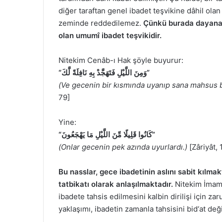
diğer taraftan genel ibadet teşvikine dâhil olan
zeminde reddedilemez.
Çünkü burada dayanak,
olan umumî ibadet teşvikidir.
Nitekim Cenâb-ı Hak şöyle buyurur:
“وَمِنَ اللَّيْلِ فَتَهَجَّدْ بِهِ نَافِلَةً لَّكَ”
(Ve gecenin bir kısmında uyanıp sana mahsus bir
79]
Yine:
“كَانُوا قَلِيلًا مِّنَ اللَّيْلِ مَا يَهْجَعُونَ”
(Onlar gecenin pek azında uyurlardı.)
[Zâriyât, 
Bu nasslar, gece ibadetinin aslını sabit kılmak
tatbikatı olarak anlaşılmaktadır.
Nitekim İmam G
ibadete tahsis edilmesini kalbin dirilişi için za
yaklaşımı, ibadetin zamanla tahsisini bid‘at değ