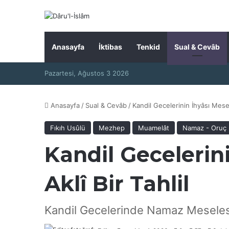
Anasayfa
İktibas
Tenkid
Sual & Cevâb
Pazartesi, Ağustos 3 2026
Anasayfa
/
Sual & Cevâb
/
Kandil Gecelerinin İhyâsı Mesel
Fıkıh Usûlü
Mezhep
Muamelât
Namaz - Oruç
Kandil Gecelerini
Aklî Bir Tahlil
Kandil Gecelerinde Namaz Meseles