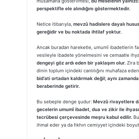
müsamaha gösterilmesi,
bu meselenin yalnızca
perspektifle ele alındığını göstermektedir.
Netice itibarıyla,
mevzû hadislere dayalı hususî
gereğidir ve bu noktada ihtilaf yoktur.
Ancak buradan hareketle, umumî ibadetlerin faz
vesileyle ibadete yönelmesini ve cemaatle ih
dengeyi göz ardı eden bir yaklaşım olur.
Zira b
dinin toplum içindeki canlılığını muhafaza eden 
bid‘ati ortadan kaldırmak değil; aynı zamanda 
beraberinde getirir.
Bu sebeple denge şudur:
Mevzû rivayetlere day
gecelerin umumî ibadet, dua ve zikir ile ihyas
tecrübesi çerçevesinde meşru kabul edilir.
Bu
ihmal eder ya da fıkhın cemiyyet içindeki boyu