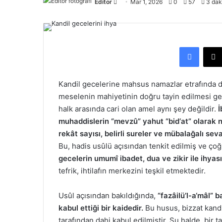
Bir
Editor
Mar 1, 2026
0
57
3 dak
e-
posta
göndermek
Facebo
Kandil gecelerine mahsus namazlar etrafında dön
meselenin mahiyetinin doğru tayin edilmesi ger
halk arasında cari olan amel aynı şey değildir.
İ
muhaddislerin “mevzû” yahut “bid‘at” olarak nite
rekât sayısı, belirli sureler ve mübalağalı se
Bu, hadis usûlü açısından tenkit edilmiş ve ço
gecelerin umumî ibadet, dua ve zikir ile ihyası
tefrik, ihtilafın merkezini teşkil etmektedir.
Usûl açısından bakıldığında,
“fazâilü’l-a‘mâl”
kabul ettiği bir kaidedir.
Bu husus, bizzat kand
tarafından dahi kabul edilmiştir. Şu halde, bir ta