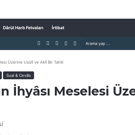
Dârül Harb Fetvaları
İrtibat
Facebook
X
YouTube
Rastgele Makale
Kenar Bölmesi
esi Üzerine Usûlî ve Aklî Bir Tahlil
Sual & Cevâb
n İhyâsı Meselesi Üze
i