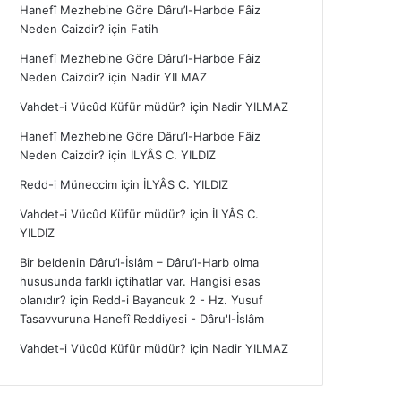
Hanefî Mezhebine Göre Dâru’l-Harbde Fâiz
Neden Caizdir?
için
Fatih
Hanefî Mezhebine Göre Dâru’l-Harbde Fâiz
Neden Caizdir?
için
Nadir YILMAZ
Vahdet-i Vücûd Küfür müdür?
için
Nadir YILMAZ
Hanefî Mezhebine Göre Dâru’l-Harbde Fâiz
Neden Caizdir?
için
İLYÂS C. YILDIZ
Redd-i Müneccim
için
İLYÂS C. YILDIZ
Vahdet-i Vücûd Küfür müdür?
için
İLYÂS C.
YILDIZ
Bir beldenin Dâru’l-İslâm – Dâru’l-Harb olma
hususunda farklı içtihatlar var. Hangisi esas
olanıdır?
için
Redd-i Bayancuk 2 - Hz. Yusuf
Tasavvuruna Hanefî Reddiyesi - Dâru'l-İslâm
Vahdet-i Vücûd Küfür müdür?
için
Nadir YILMAZ