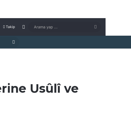
Kenar Bölmesi
Arama
Takip
yap
Arama
...
yap
...
rine Usûlî ve