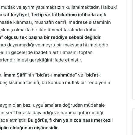
 mutlak ve ayrım yapılmaksızın kullanılmaktadır. Halbuki
fakat keyfiyet, tertip ve tatbikatının ictihada açık
aatle kılınması, mushafın cem’i, medrese sisteminin
 çıkmış olmakla birlikte ümmet tarafından kabul
 olgusu tek başına bir reddiye sebebi değildir.
ayanıp dayanmadığı ve meşru bir maksada hizmet edip
elirli gecelerde ibadetin artırılmasını toptan
lendirilmesi gerektiğini ifade etmiştir.
r.
İmam Şâfiî’
nin
“bid‘at-ı mahmûde”
ve
“bid‘at-ı
i beş kısımda tasnifi, bu konuda mutlak bir reddiyenin
 yaygın olan bazı uygulamalara doğrudan müdahale
rin şer‘î bir asla dayandığı ve harama götürmediği
ade etmiştir.
Bu görüş, fıkhın yalnızca nass merkezli
iplin olduğunun nişânesidir.