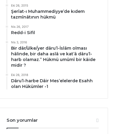
Eki 26, 2015
Şerîat-ı Muhammediyye’de kıdem
tazmînâtının hükmü
Nis 26, 2017
Redd-i Sifil
Nis 3, 2016
Bir dâr/ülke/yer dâru’l-İslâm olması
hâlinde, bir daha aslâ ve kat’â dâru’l-
harb olamaz.” Hükmü umûmî bir kâide
midir ?
Eki 26, 2018
Dâru’l-harbe Dâir Mes’elelerde Esahh
olan Hükümler -1
Son yorumlar