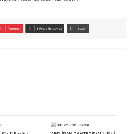
Pinterest
E-Posta ile paylaş
Yazdır
Şîa fî Fazâili
ABD-İRAN TAHTEREVALLİSİNİ