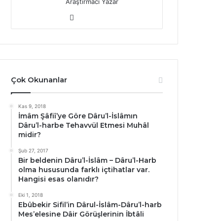
Araştırmacı Yazar
Web
sitesi
Çok Okunanlar
Kas 9, 2018
İmâm Şâfiî’ye Göre Dâru’l-İslâmın
Dâru’l-harbe Tehavvül Etmesi Muhâl
midir?
Şub 27, 2017
Bir beldenin Dâru’l-İslâm – Dâru’l-Harb
olma hususunda farklı içtihatlar var.
Hangisi esas olanıdır?
Eki 1, 2018
Ebûbekir Sifil’in Dârul-İslâm-Dâru’l-harb
Mes’elesine Dâir Görüşlerinin İbtâli