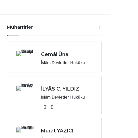
Muharrirler
Cemâl Ünal
İslâm Devletler Hukûku
İLYÂS C. YILDIZ
İslâm Devletler Hukūḳu
X
YouTube
Murat YAZICI