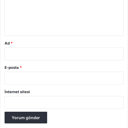
u
m
*
Ad
*
E-posta
*
İnternet sitesi