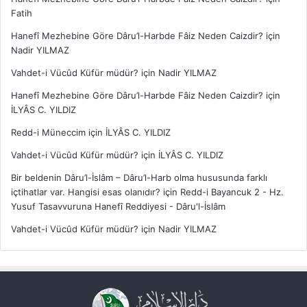
Fatih
Hanefî Mezhebine Göre Dâru’l-Harbde Fâiz Neden Caizdir?
için
Nadir YILMAZ
Vahdet-i Vücûd Küfür müdür?
için
Nadir YILMAZ
Hanefî Mezhebine Göre Dâru’l-Harbde Fâiz Neden Caizdir?
için
İLYÂS C. YILDIZ
Redd-i Müneccim
için
İLYÂS C. YILDIZ
Vahdet-i Vücûd Küfür müdür?
için
İLYÂS C. YILDIZ
Bir beldenin Dâru’l-İslâm – Dâru’l-Harb olma hususunda farklı
içtihatlar var. Hangisi esas olanıdır?
için
Redd-i Bayancuk 2 - Hz.
Yusuf Tasavvuruna Hanefî Reddiyesi - Dâru'l-İslâm
Vahdet-i Vücûd Küfür müdür?
için
Nadir YILMAZ