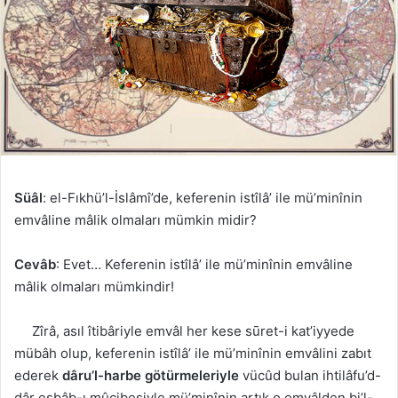
Süâl
: el-Fıkhü’l-İslâmî’de, keferenin istîlâ’ ile mü’minînin
emvâline mâlik olmaları mümkin midir?
Cevâb
: Evet… Keferenin istîlâ’ ile mü’minînin emvâline
mâlik olmaları mümkindir!
Zîrâ, asıl îtibâriyle emvâl her kese sūret-i kat’iyyede
mübâh olup, keferenin istîlâ’ ile mü’minînin emvâlini zabıt
ederek
dâru’l-harbe götürmeleriyle
vücûd bulan ihtilâfu’d-
dâr esbâb-ı mûcibesiyle mü’minînin artık o emvâlden bi’l-