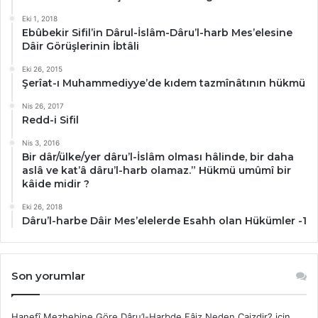
Eki 1, 2018
Ebûbekir Sifil’in Dârul-İslâm-Dâru’l-harb Mes’elesine
Dâir Görüşlerinin İbtâli
Eki 26, 2015
Şerîat-ı Muhammediyye’de kıdem tazmînâtının hükmü
Nis 26, 2017
Redd-i Sifil
Nis 3, 2016
Bir dâr/ülke/yer dâru’l-İslâm olması hâlinde, bir daha
aslâ ve kat’â dâru’l-harb olamaz.” Hükmü umûmî bir
kâide midir ?
Eki 26, 2018
Dâru’l-harbe Dâir Mes’elelerde Esahh olan Hükümler -1
Son yorumlar
Hanefî Mezhebine Göre Dâru’l-Harbde Fâiz Neden Caizdir?
için