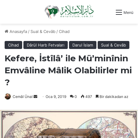
Menü
Anasayfa
/
Sual & Cevâb
/
Cihad
Cihad
Dârül Harb Fetvaları
Darul İslam
Sual & Cevâb
Kefere, İstîlâ’ ile Mü’minînin
Emvâline Mâlik Olabilirler mi
?
Bir
Cemâl Ünal
Oca 9, 2019
0
497
Bir dakikadan az
e-
posta
göndermek