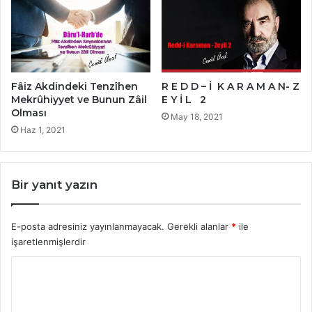
Fâiz Akdindeki Tenzîhen
R E D D – İ K A R A M A N- Z
Mekrûhiyyet ve Bunun Zâil
E Y İ L 2
Olması
May 18, 2021
Haz 1, 2021
Bir yanıt yazın
E-posta adresiniz yayınlanmayacak.
Gerekli alanlar
*
ile
işaretlenmişlerdir
Y
o
r