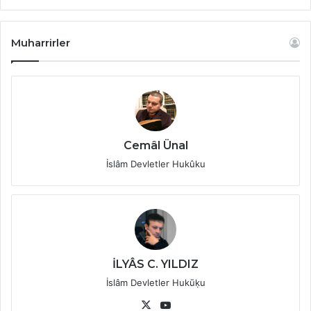
Muharrirler
Cemâl Ünal
İslâm Devletler Hukûku
İLYÂS C. YILDIZ
İslâm Devletler Hukūḳu
X
YouTube