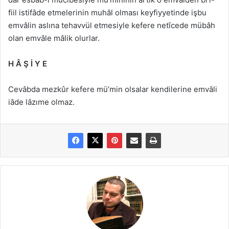
fiil istifâde etmelerinin muhâl olması keyfiyyetinde işbu
emvâlin aslına tehavvül etmesiyle kefere netîcede mübâh
olan emvâle mâlik olurlar.
H Â Ş İ Y E
Cevâbda mezkûr kefere mü’min olsalar kendilerine emvâli
iâde lâzıme olmaz.