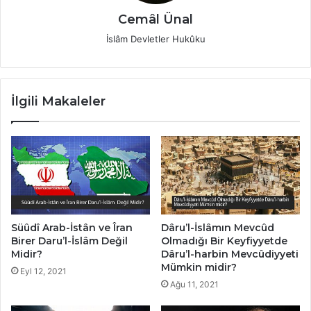
Cemâl Ünal
İslâm Devletler Hukûku
İlgili Makaleler
Süûdî Arab-İstân ve Îran
Dâru’l-İslâmın Mevcûd
Birer Daru’l-İslâm Değil
Olmadığı Bir Keyfiyyetde
Midir?
Dâru’l-harbin Mevcûdiyyeti
Mümkin midir?
Eyl 12, 2021
Ağu 11, 2021