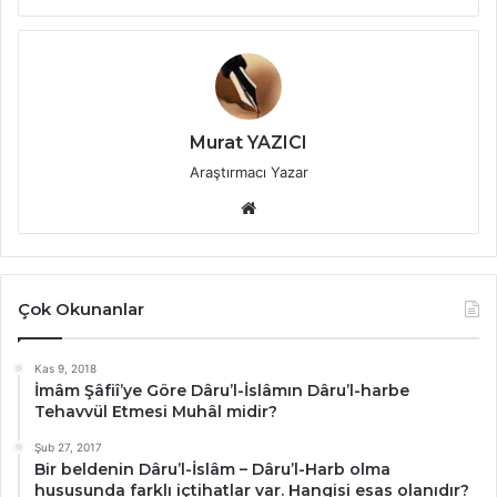
Murat YAZICI
Araştırmacı Yazar
Web
sitesi
Çok Okunanlar
Kas 9, 2018
İmâm Şâfiî’ye Göre Dâru’l-İslâmın Dâru’l-harbe
Tehavvül Etmesi Muhâl midir?
Şub 27, 2017
Bir beldenin Dâru’l-İslâm – Dâru’l-Harb olma
hususunda farklı içtihatlar var. Hangisi esas olanıdır?