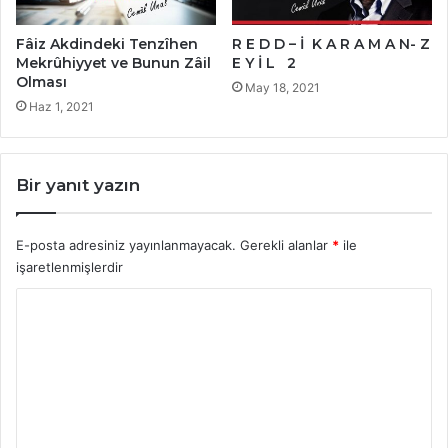
Fâiz Akdindeki Tenzîhen
R E D D – İ K A R A M A N- Z
Mekrûhiyyet ve Bunun Zâil
E Y İ L 2
Olması
May 18, 2021
Haz 1, 2021
Bir yanıt yazın
E-posta adresiniz yayınlanmayacak.
Gerekli alanlar
*
ile
işaretlenmişlerdir
Y
o
r
u
m