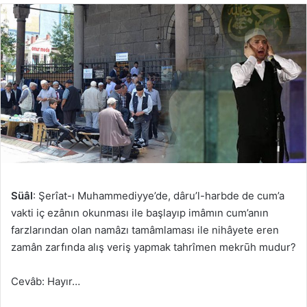
göndermek
Süâl
: Şerîat-ı Muhammediyye’de, dâru’l-harbde de cum’a
vakti iç ezânın okunması ile başlayıp imâmın cum’anın
farzlarından olan namâzı tamâmlaması ile nihâyete eren
zamân zarfında alış veriş yapmak tahrîmen mekrūh mudur?
Cevâb: Hayır…