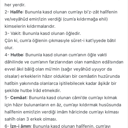
her yerdir.
2-
Halîfe
: Bununla kasd olunan cum’ayı bi’z-zât halîfenin
ve/veyâhūd emir/izin verdiği (cum’a kıldırmağa ehil)
kimselerin kıldırmalarıdır.
3- Vakit: Bununla kasd olunan öğledir.
Çûn ki, cum’a öğlenin çıkmasıyle sūret-i kat’iyyede bâtıl
olur.
4-
Hutbe
: Bununla kasd olunan cum’anın öğle vakti
dâhilinde ve cum’anın farzlarından olan namâzın edâ’sından
evvel âkıl bâliğ olan mü’min (sağır veyâhūd uyuyor da
olsalar) erkeklerin hâzır oldukları bir cemâatin huzūrunda
hatîbin yakınında olanlarca işitilebilecek kadar âşikâr bir
şekilde hutbe îrâd etmekdir.
5-
Cemâat
: Bununla kasd olunan câmi’de cum’ayı kılmak
için hâzır bulunanların en âz, cum’ayı kıldırmak husūsunda
halîfenin emir/izin verdiği imâm hâricinde cum’ayı kılması
sahîh olan 3 erkek olması.
6-
İzn-i âmm
: Bununla kasd olunan halîfenin, cum’ayı