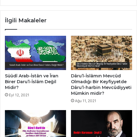
İlgili Makaleler
Süûdî Arab-İstân ve Îran
Dâru’l-İslâmın Mevcûd
Birer Daru’l-İslâm Değil
Olmadığı Bir Keyfiyyetde
Midir?
Dâru’l-harbin Mevcûdiyyeti
Mümkin midir?
Eyl 12, 2021
Ağu 11, 2021