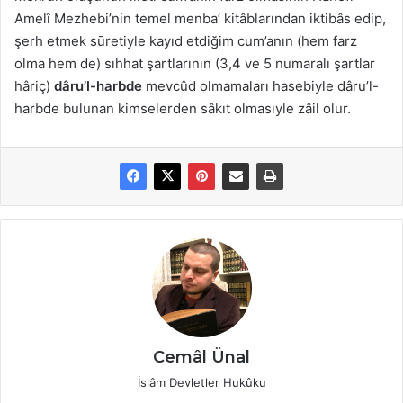
Amelî Mezhebi’nin temel menba’ kitâblarından iktibâs edip,
şerh etmek sūretiyle kayıd etdiğim cum’anın (hem farz
olma hem de) sıhhat şartlarının (3,4 ve 5 numaralı şartlar
hâriç)
dâru’l-harbde
mevcûd olmamaları hasebiyle dâru’l-
harbde bulunan kimselerden sâkıt olmasıyle zâil olur.
Cemâl Ünal
İslâm Devletler Hukûku