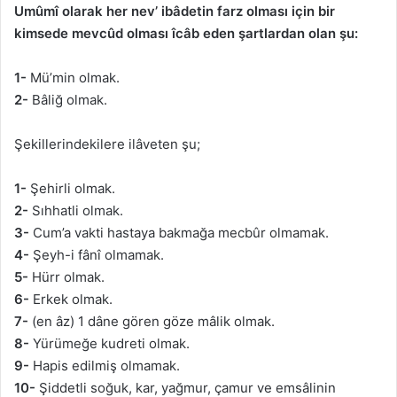
Umûmî olarak her nev’ ibâdetin farz olması için bir
kimsede mevcûd olması îcâb eden şartlardan olan şu:
1-
Mü’min olmak.
2-
Bâliğ olmak.
Şekillerindekilere ilâveten şu;
1-
Şehirli olmak.
2-
Sıhhatli olmak.
3-
Cum’a vakti hastaya bakmağa mecbûr olmamak.
4-
Şeyh-i fânî olmamak.
5-
Hürr olmak.
6-
Erkek olmak.
7-
(en âz) 1 dâne gören göze mâlik olmak.
8-
Yürümeğe kudreti olmak.
9-
Hapis edilmiş olmamak.
10-
Şiddetli soğuk, kar, yağmur, çamur ve emsâlinin