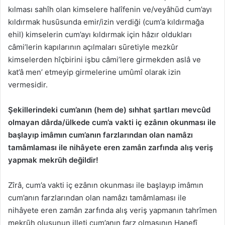
kılması sahîh olan kimselere halîfenin ve/veyâhūd cum’ayı
kıldırmak husūsunda emir/izin verdiği (cum’a kıldırmağa
ehil) kimselerin cum’ayı kıldırmak için hâzır oldukları
câmi’lerin kapılarının açılmaları sūretiyle mezkûr
kimselerden hîçbirini işbu câmi’lere girmekden aslâ ve
kat’â men’ etmeyip girmelerine umûmî olarak izin
vermesidir.
Şekillerindeki cum’anın (hem de) sıhhat şartları mevcûd
olmayan dârda/ülkede cum’a vakti iç ezânın okunması ile
başlayıp imâmın cum’anın farzlarından olan namâzı
tamâmlaması ile nihâyete eren zamân zarfında alış veriş
yapmak mekrūh değildir!
Zîrâ, cum’a vakti iç ezânın okunması ile başlayıp imâmın
cum’anın farzlarından olan namâzı tamâmlaması ile
nihâyete eren zamân zarfında alış veriş yapmanın tahrîmen
mekrūh oluşunun illeti cum’anın farz olmasının Hanefî