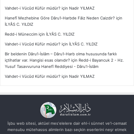
Vahdet-i Vücûd Küfür müdür?
için
Nadir YILMAZ
Hanefî Mezhebine Göre Dâru’l-Harbde Fâiz Neden Caizdir?
için
İLYÂS C. YILDIZ
Redd-i Müneccim
için
İLYÂS C. YILDIZ
Vahdet-i Vücûd Küfür müdür?
için
İLYÂS C. YILDIZ
Bir beldenin Dâru’l-İslâm – Dâru’l-Harb olma hususunda farklı
içtihatlar var. Hangisi esas olanıdır?
için
Redd-i Bayancuk 2 - Hz.
Yusuf Tasavvuruna Hanefî Reddiyesi - Dâru'l-İslâm
Vahdet-i Vücûd Küfür müdür?
için
Nadir YILMAZ
İşbu web sitesi, aktüel mes'elelere dair ehl-i sünnet ve'l-cemaat
mensubu mütehassıs alimlerin bazı seçkin eserlerini neşr etmek