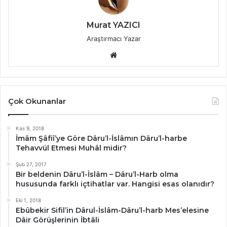
Murat YAZICI
Araştırmacı Yazar
Web
sitesi
Çok Okunanlar
Kas 9, 2018
İmâm Şâfiî’ye Göre Dâru’l-İslâmın Dâru’l-harbe
Tehavvül Etmesi Muhâl midir?
Şub 27, 2017
Bir beldenin Dâru’l-İslâm – Dâru’l-Harb olma
hususunda farklı içtihatlar var. Hangisi esas olanıdır?
Eki 1, 2018
Ebûbekir Sifil’in Dârul-İslâm-Dâru’l-harb Mes’elesine
Dâir Görüşlerinin İbtâli