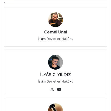
Cemâl Ünal
İslâm Devletler Hukûku
İLYÂS C. YILDIZ
İslâm Devletler Hukūḳu
X
YouTube