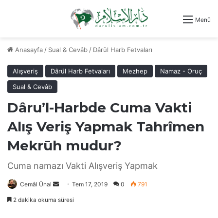
Menü
Anasayfa
/
Sual & Cevâb
/
Dârül Harb Fetvaları
Alışveriş
Dârül Harb Fetvaları
Mezhep
Namaz - Oruç
Sual & Cevâb
Dâru’l-Harbde Cuma Vakti
Alış Veriş Yapmak Tahrîmen
Mekrūh mudur?
Cuma namazı Vakti Alışveriş Yapmak
Bir
Cemâl Ünal
Tem 17, 2019
0
791
e-
2 dakika okuma süresi
posta