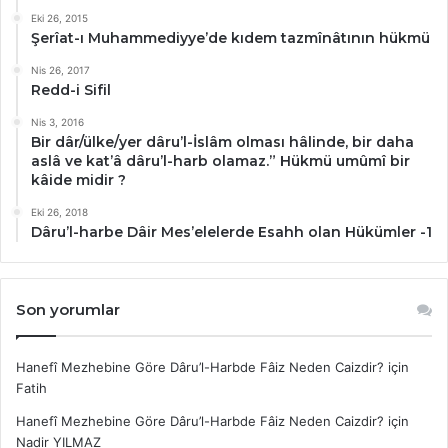
Eki 26, 2015
Şerîat-ı Muhammediyye’de kıdem tazmînâtının hükmü
Nis 26, 2017
Redd-i Sifil
Nis 3, 2016
Bir dâr/ülke/yer dâru’l-İslâm olması hâlinde, bir daha
aslâ ve kat’â dâru’l-harb olamaz.” Hükmü umûmî bir
kâide midir ?
Eki 26, 2018
Dâru’l-harbe Dâir Mes’elelerde Esahh olan Hükümler -1
Son yorumlar
Hanefî Mezhebine Göre Dâru’l-Harbde Fâiz Neden Caizdir?
için
Fatih
Hanefî Mezhebine Göre Dâru’l-Harbde Fâiz Neden Caizdir?
için
Nadir YILMAZ