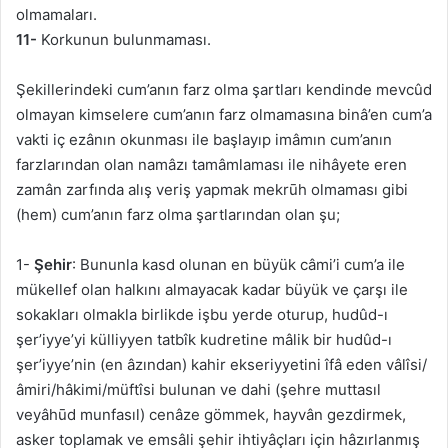
olmamaları.
11-
Korkunun bulunmaması.
Şekillerindeki cum’anın farz olma şartları kendinde mevcûd
olmayan kimselere cum’anın farz olmamasına binâ’en cum’a
vakti iç ezânın okunması ile başlayıp imâmın cum’anın
farzlarından olan namâzı tamâmlaması ile nihâyete eren
zamân zarfında alış veriş yapmak mekrūh olmaması gibi
(hem) cum’anın farz olma şartlarından olan şu;
1-
Şehir
: Bununla kasd olunan en büyük câmi’i cum’a ile
mükellef olan halkını almayacak kadar büyük ve çarşı ile
sokakları olmakla birlikde işbu yerde oturup, hudûd-ı
şer’iyye’yi külliyyen tatbîk kudretine mâlik bir hudûd-ı
şer’iyye’nin (en âzından) kahir ekseriyyetini îfâ eden vâlîsi/
âmiri/hâkimi/müftîsi bulunan ve dahi (şehre muttasıl
veyâhūd munfasıl) cenâze gömmek, hayvân gezdirmek,
asker toplamak ve emsâli şehir ihtiyâçları için hâzırlanmış